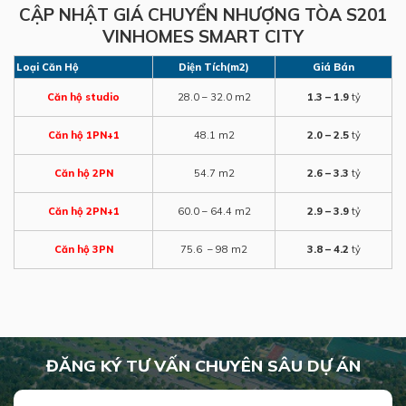
CẬP NHẬT GIÁ CHUYỂN NHƯỢNG TÒA S201
VINHOMES SMART CITY
Loại Căn Hộ
Diện Tích(m2)
Giá Bán
Căn hộ studio
28.0 – 32.0 m2
1.3 – 1.9
tỷ
Căn hộ 1PN+1
48.1 m2
2.0 – 2.5
tỷ
Căn hộ 2PN
54.7 m2
2.6 – 3.3
tỷ
Căn hộ 2PN+1
60.0 – 64.4 m2
2.9 – 3.9
tỷ
Căn hộ 3PN
75.6 – 98 m2
3.8 – 4.2
tỷ
ĐĂNG KÝ TƯ VẤN CHUYÊN SÂU DỰ ÁN