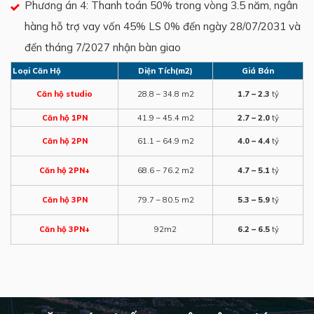
Phương án 4: Thanh toán 50% trong vòng 3.5 năm, ngân
hàng hỗ trợ vay vốn 45% LS 0% đến ngày 28/07/2031 và
đến tháng 7/2027 nhận bàn giao
Loại Căn Hộ
Diện Tích(m2)
Giá Bán
Căn hộ studio
28.8 – 34.8 m2
1.7 – 2.3
tỷ
Căn hộ 1PN
41.9 – 45.4 m2
2.7 – 2.0
tỷ
Căn hộ 2PN
61.1 – 64.9 m2
4.0 – 4.4
tỷ
Căn hộ 2PN+
68.6 – 76.2 m2
4.7 – 5.1
tỷ
Căn hộ 3PN
79.7 – 80.5 m2
5.3 – 5.9
tỷ
Căn hộ 3PN+
92m2
6.2 – 6.5
tỷ