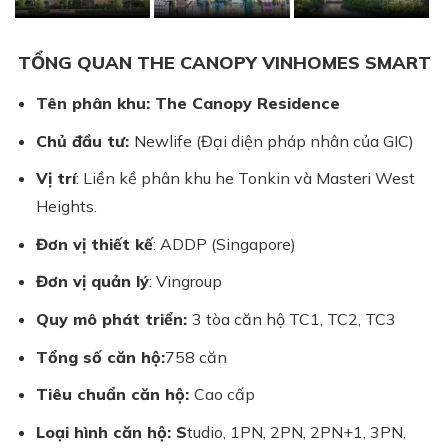
TỔNG QUAN THE CANOPY VINHOMES SMART
Tên phân khu: The Canopy Residence
Chủ đầu tư:
Newlife (Đại diện pháp nhân của GIC)
Vị trí
: Liền kề phân khu he Tonkin và Masteri West
Heights.
Đơn vị thiết kế
: ADDP (Singapore)
Đơn vị quản lý
: Vingroup
Quy mô phát triển:
3 tòa căn hộ TC1, TC2, TC3
Tổng số căn hộ:
758 căn
Tiêu chuẩn căn hộ:
Cao cấp
Loại hình căn hộ: S
tudio, 1PN, 2PN, 2PN+1, 3PN,