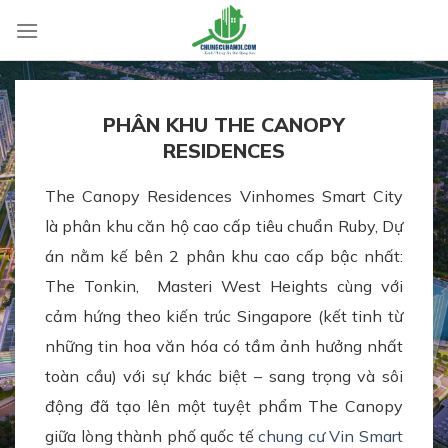
Skip
to
content
PHÂN KHU THE CANOPY
RESIDENCES
The Canopy Residences Vinhomes Smart City
là phân khu căn hộ cao cấp tiêu chuẩn Ruby, Dự
án nằm kế bên 2 phân khu cao cấp bậc nhất:
The Tonkin, Masteri West Heights cùng với
cảm hứng theo kiến trúc Singapore (kết tinh từ
những tin hoa văn hóa có tầm ảnh hưởng nhất
toàn cầu) với sự khác biệt – sang trọng và sôi
động đã tạo lên một tuyệt phẩm The Canopy
giữa lòng thành phố quốc tế
chung cư Vin Smart