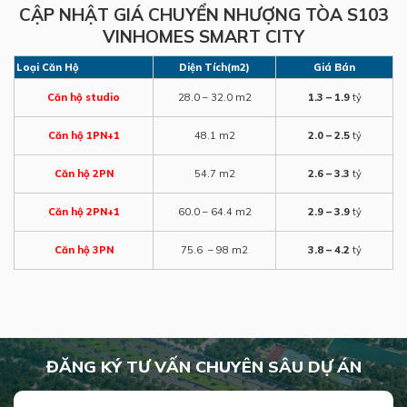
CẬP NHẬT GIÁ CHUYỂN NHƯỢNG TÒA S103
VINHOMES SMART CITY
Loại Căn Hộ
Diện Tích(m2)
Giá Bán
Căn hộ studio
28.0 – 32.0 m2
1.3 – 1.9
tỷ
Căn hộ 1PN+1
48.1 m2
2.0 – 2.5
tỷ
Căn hộ 2PN
54.7 m2
2.6 – 3.3
tỷ
Căn hộ 2PN+1
60.0 – 64.4 m2
2.9 – 3.9
tỷ
Căn hộ 3PN
75.6 – 98 m2
3.8 – 4.2
tỷ
ĐĂNG KÝ TƯ VẤN CHUYÊN SÂU DỰ ÁN