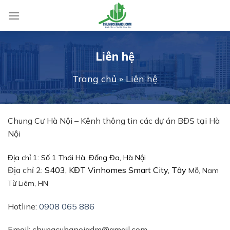
Skip
to
content
Liên hệ
Trang chủ
»
Liên hệ
Chung Cư Hà Nội – Kênh thông tin các dự án BĐS tại Hà
Nội
Địa chỉ 1: Số 1 Thái Hà, Đống Đa, Hà Nội
Địa chỉ 2:
S403, KĐT Vinhomes Smart City, Tây
Mỗ, Nam
Từ Liêm, HN
Hotline:
0908 065 886
Email: chungcuhanoiadm@gmail.com