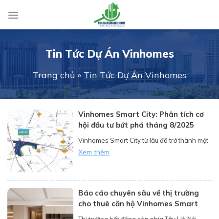
Skip
to
content
Tin Tức Dự Án Vinhomes
Trang chủ
»
Tin Tức Dự Án Vinhomes
Vinhomes Smart City: Phân tích cơ
hội đầu tư bứt phá tháng 8/2025
Vinhomes Smart City từ lâu đã trở thành một
biểu tượng của khu đô thị thông minh tại phía
Xem thêm
Tây Hà Nội. Với sự phát triển đồng bộ, vị trí
chiến lược và hệ sinh thái tiện ích khép kín,
dự án không chỉ mang đến một không gian
Báo cáo chuyên sâu về thị trường
sống lý tưởng mà còn là […]
cho thuê căn hộ Vinhomes Smart
City: Cơ hội vàng cho nhà đầu tư
Thị trường bất động sản phía Tây Hà Nội