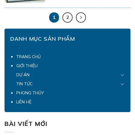
mua bán chuyển nhượng căn hộ đang diễn
ra một cách nhộn nhịp nhất kề từ đầu những
năm 2021. Với mục đích mang đến một quy
1
2
trình […]
DANH MỤC SẢN PHẨM
TRANG CHỦ
GIỚI THIỆU
DỰ ÁN
TIN TỨC
PHONG THỦY
LIÊN HỆ
BÀI VIẾT MỚI