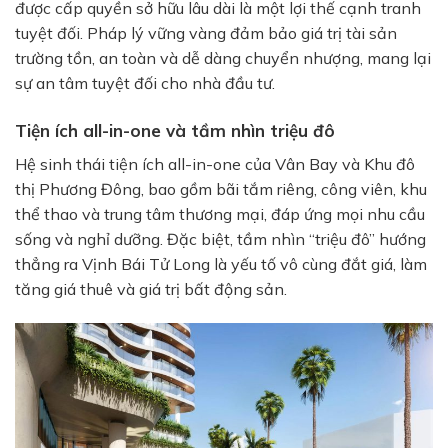
được cấp quyền sở hữu lâu dài là một lợi thế cạnh tranh
tuyệt đối. Pháp lý vững vàng đảm bảo giá trị tài sản
trường tồn, an toàn và dễ dàng chuyển nhượng, mang lại
sự an tâm tuyệt đối cho nhà đầu tư.
Tiện ích all-in-one và tầm nhìn triệu đô
Hệ sinh thái tiện ích all-in-one của Vân Bay và Khu đô
thị Phương Đông, bao gồm bãi tắm riêng, công viên, khu
thể thao và trung tâm thương mại, đáp ứng mọi nhu cầu
sống và nghỉ dưỡng. Đặc biệt, tầm nhìn “triệu đô” hướng
thẳng ra Vịnh Bái Tử Long là yếu tố vô cùng đắt giá, làm
tăng giá thuê và giá trị bất động sản.