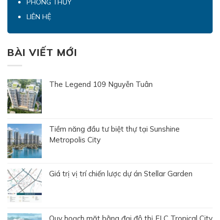
PHONG THỦY
LIÊN HỆ
BÀI VIẾT MỚI
The Legend 109 Nguyễn Tuân
Tiềm năng đầu tư biệt thự tại Sunshine
Metropolis City
Giá trị vị trí chiến lược dự án Stellar Garden
Quy hoạch mặt bằng đại đô thị FLC Tropical City