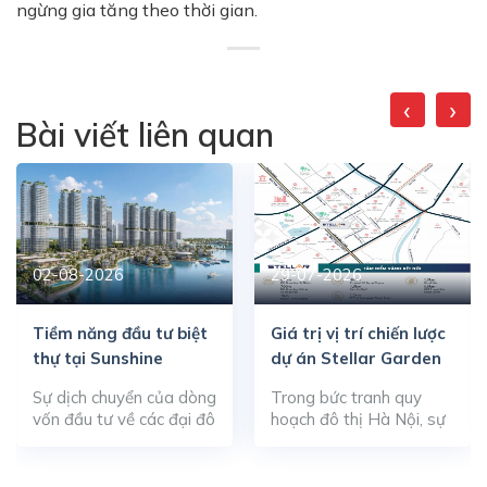
ngừng gia tăng theo thời gian.
‹
›
Bài viết liên quan
02-08-2026
29-07-2026
Tiềm năng đầu tư biệt
Giá trị vị trí chiến lược
thự tại Sunshine
dự án Stellar Garden
Metropolis City
Sự dịch chuyển của dòng
Trong bức tranh quy
vốn đầu tư về các đại đô
hoạch đô thị Hà Nội, sự
thị sinh thái thông minh
dịch chuyển của các
đang tạo nên xung lực
trung tâm kinh tế – hành
mới cho thị trường bất
chính về phía Tây đã