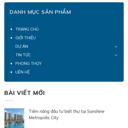
động sản cao cấp phía
biến trục hạ tầng Lê Văn
Bắc Hà Nội. Trong bức
Lương – Nguyễn Tuân
DANH MỤC SẢN PHẨM
tranh tổng thể đó, phân
thành một trong những
khu biệt thự tại dự án
tọa độ có tốc độ phát
Sunshine Metropolis
triển sôi động nhất. Tọa
TRANG CHỦ
City thu hút sự chú […]
lạc ngay ngã tư Lê […]
GIỚI THIỆU
DỰ ÁN
TIN TỨC
PHONG THỦY
LIÊN HỆ
BÀI VIẾT MỚI
Tiềm năng đầu tư biệt thự tại Sunshine
Metropolis City