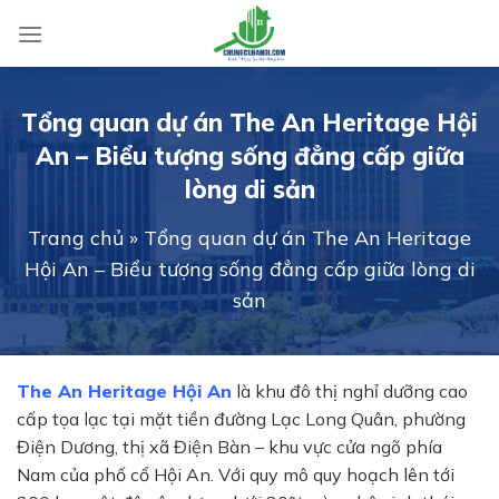
Skip
to
content
Tổng quan dự án The An Heritage Hội
An – Biểu tượng sống đẳng cấp giữa
lòng di sản
Trang chủ
»
Tổng quan dự án The An Heritage
Hội An – Biểu tượng sống đẳng cấp giữa lòng di
sản
The An Heritage Hội An
là khu đô thị nghỉ dưỡng cao
cấp tọa lạc tại mặt tiền đường Lạc Long Quân, phường
Điện Dương, thị xã Điện Bàn – khu vực cửa ngõ phía
Nam của phố cổ Hội An. Với quy mô quy hoạch lên tới