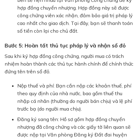
bên sẽ hẹn nhau tại
Văn phòng Công chứng
để ký
hợp đồng chuyển nhượng. Hợp đồng này sẽ được
công chứng viên xác nhận, đảm bảo giá trị pháp lý
cao nhất cho giao dịch. Tại đây, bạn sẽ thanh toán
số tiền còn lại cho chủ đất.
Bước 5: Hoàn tất thủ tục pháp lý và nhận sổ đỏ
Sau khi ký hợp đồng công chứng, người mua có trách
nhiệm hoàn thành các thủ tục hành chính để chính thức
đứng tên trên sổ đỏ.
Nộp thuế và phí:
Bạn cần nộp các khoản thuế, phí
theo quy định của nhà nước, bao gồm
thuế thu
nhập cá nhân
(thường do người bán chịu) và
lệ phí
trước bạ
(do người mua chịu).
Đăng ký sang tên:
Hồ sơ gồm hợp đồng chuyển
nhượng đã công chứng và các giấy tờ liên quan sẽ
được nộp tại
Văn phòng Đăng ký Đất đai huyện