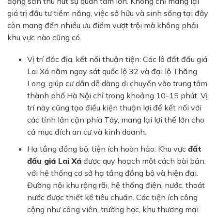
động sản thu hút sự quan tâm lớn. Không chỉ mang lại
giá trị đầu tư tiềm năng, việc sở hữu và sinh sống tại đây
còn mang đến nhiều ưu điểm vượt trội mà không phải
khu vực nào cũng có.
Vị trí đắc địa, kết nối thuận tiện:
Các lô đất đấu giá
Lai Xá nằm ngay sát quốc lộ 32 và đại lộ Thăng
Long, giúp cư dân dễ dàng di chuyển vào trung tâm
thành phố Hà Nội chỉ trong khoảng 10-15 phút. Vị
trí này cũng tạo điều kiện thuận lợi để kết nối với
các tỉnh lân cận phía Tây, mang lại lợi thế lớn cho
cả mục đích an cư và kinh doanh.
Hạ tầng đồng bộ, tiện ích hoàn hảo:
Khu vực
đất
đấu giá Lai Xá
được quy hoạch một cách bài bản,
với hệ thống cơ sở hạ tầng đồng bộ và hiện đại.
Đường nội khu rộng rãi, hệ thống điện, nước, thoát
nước được thiết kế tiêu chuẩn. Các tiện ích công
cộng như công viên, trường học, khu thương mại