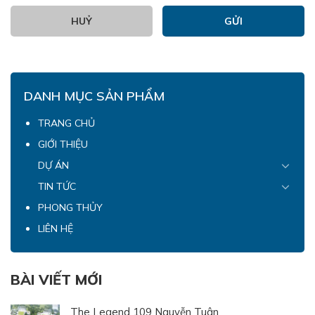
HUỶ
DANH MỤC SẢN PHẨM
TRANG CHỦ
GIỚI THIỆU
DỰ ÁN
TIN TỨC
PHONG THỦY
LIÊN HỆ
BÀI VIẾT MỚI
The Legend 109 Nguyễn Tuân