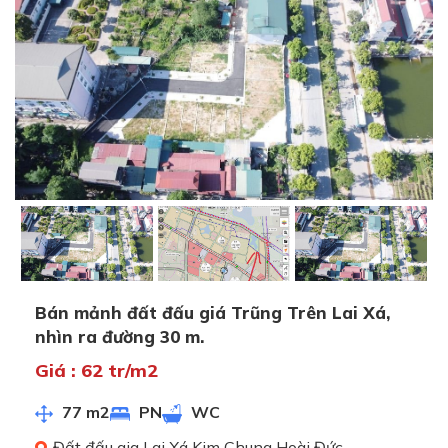
Bán mảnh đất đấu giá Trũng Trên Lai Xá,
nhìn ra đường 30 m.
Giá : 62 tr/m2
77 m2
PN
WC
Đất đấu gia Lai Xá Kim Chung Hoài Đức