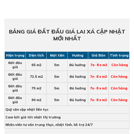
BẢNG GIÁ ĐẤT ĐẤU GIÁ LAI XÁ CẬP NHẬT
MỚI NHẤT
Hiện trạng
Diện tích
Mặt tiền
Hướng
Giá Bán
Tình trạng
Đất đấu
65 m2
5m
Đủ hướng
7x- 8 x m2
Còn hàng
giá
Đất đấu
72.5 m2
5m
Đủ hướng
7x- 8 x m2
Còn hàng
giá
Đất đấu
75 m2
5m
Đủ hướng
7x- 8 x m2
Còn hàng
giá
Đất đấu
90 m2
5m
Đủ hướng
7x- 8 x m2
Còn hàng
giá
Quỹ căn cập nhật liên tục
Cam kết giá tốt nhất thị trường
Nhân viên tư vấn trung thực, nhiệt tình, hỗ trợ 24/7