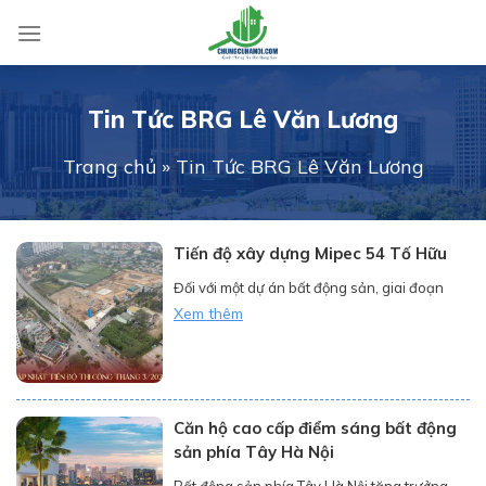
Skip
to
content
Tin Tức BRG Lê Văn Lương
Trang chủ
»
Tin Tức BRG Lê Văn Lương
Tiến độ xây dựng Mipec 54 Tố Hữu
Đối với một dự án bất động sản, giai đoạn
khởi đầu luôn là “thời điểm vàng” để các nhà
Xem thêm
đầu tư thông thái đặt nền móng cho lợi
nhuận. Tại dự án Mipec Tố Hữu, mọi công tác
chuẩn bị cho quá trình thi công nền móng
đang được chủ đầu tư triển khai […]
Căn hộ cao cấp điểm sáng bất động
sản phía Tây Hà Nội
Bất động sản phía Tây Hà Nội tăng trưởng