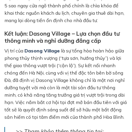
5 sao ngay cửa ngõ thành phố chính là chìa khóa để
khai thác nguồn khách du lịch, chuyên gia thuê dài hạn,
mang lại dòng tiền ổn định cho nhà đầu tư.
Kết luận: Dasong Village – Lựa chọn đầu tư
thông minh và nghỉ dưỡng đẳng cấp
Vị trí của
Dasong Village
là sự tổng hòa hoàn hảo giữa
phong thủy thịnh vượng (“tựa sơn, hướng thủy”) và lợi
thế giao thông vượt trội (“cận lộ”). Sự kết nối nhanh
chóng đến Hà Nội, cùng với vị thế độc tôn bên bờ sông
Đà, đã định vị Dasong Village không chỉ là một nơi nghỉ
dưỡng tuyệt vời mà còn là một tài sản đầu tư thông
minh, có khả năng tăng trưởng giá trị vượt trội trong dài
hạn. Việc nắm bắt cơ hội tại đợt mở bán đầu tiên với giá
tốt sẽ là quyết định sáng suốt để sở hữu một bất động
sản hiếm có tại tâm điểm mới của thành phố Hòa Bình.
>> Tham khảo thêm thông tin tại: