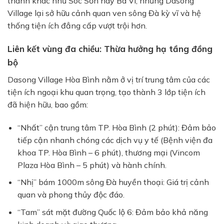
thành khác như Sóc Sơn hay Ba Vì, nhưng Dasong
Village lại sở hữu cảnh quan ven sông Đà kỳ vĩ và hệ
thống tiện ích đẳng cấp vượt trội hơn.
Liên kết vùng đa chiều: Thừa hưởng hạ tầng đồng
bộ
Dasong Village Hòa Bình nằm ở vị trí trung tâm của các
tiện ích ngoại khu quan trọng, tạo thành 3 lớp tiện ích
đã hiện hữu, bao gồm:
“Nhất” cận trung tâm TP. Hòa Bình (2 phút): Đảm bảo
tiếp cận nhanh chóng các dịch vụ y tế (Bệnh viện đa
khoa TP. Hòa Bình – 6 phút), thương mại (Vincom
Plaza Hòa Bình – 5 phút) và hành chính.
“Nhị” bám 1000m sông Đà huyền thoại: Giá trị cảnh
quan và phong thủy độc đáo.
“Tam” sát mặt đường Quốc lộ 6: Đảm bảo khả năng