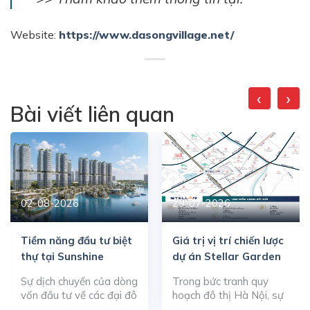
Website:
https://www.dasongvillage.net/
‹
›
Bài viết liên quan
02-08-2026
29-07-2026
Tiềm năng đầu tư biệt
Giá trị vị trí chiến lược
thự tại Sunshine
dự án Stellar Garden
Metropolis City
Sự dịch chuyển của dòng
Trong bức tranh quy
vốn đầu tư về các đại đô
hoạch đô thị Hà Nội, sự
thị sinh thái thông minh
dịch chuyển của các