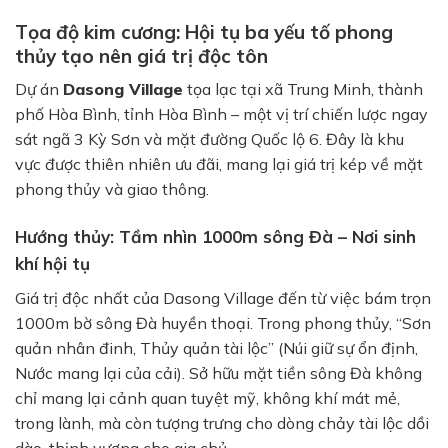
Tọa độ kim cương: Hội tụ ba yếu tố phong
thủy tạo nên giá trị độc tôn
Dự án
Dasong Village
tọa lạc tại xã Trung Minh, thành
phố Hòa Bình, tỉnh Hòa Bình – một vị trí chiến lược ngay
sát ngã 3 Kỳ Sơn và mặt đường Quốc lộ 6. Đây là khu
vực được thiên nhiên ưu đãi, mang lại giá trị kép về mặt
phong thủy và giao thông.
Hướng thủy: Tầm nhìn 1000m sông Đà – Nơi sinh
khí hội tụ
Giá trị độc nhất của Dasong Village đến từ việc bám trọn
1000m bờ sông Đà huyền thoại. Trong phong thủy, “Sơn
quản nhân đinh, Thủy quản tài lộc” (Núi giữ sự ổn định,
Nước mang lại của cải). Sở hữu mặt tiền sông Đà không
chỉ mang lại cảnh quan tuyệt mỹ, không khí mát mẻ,
trong lành, mà còn tượng trưng cho dòng chảy tài lộc dồi
dào, thịnh vượng cho gia chủ.