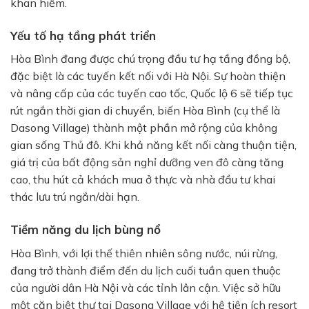
khan hiếm.
Yếu tố hạ tầng phát triển
Hòa Bình đang được chú trọng đầu tư hạ tầng đồng bộ,
đặc biệt là các tuyến kết nối với Hà Nội. Sự hoàn thiện
và nâng cấp của các tuyến cao tốc, Quốc lộ 6 sẽ tiếp tục
rút ngắn thời gian di chuyển, biến Hòa Bình (cụ thể là
Dasong Village) thành một phần mở rộng của không
gian sống Thủ đô. Khi khả năng kết nối càng thuận tiện,
giá trị của bất động sản nghỉ dưỡng ven đô càng tăng
cao, thu hút cả khách mua ở thực và nhà đầu tư khai
thác lưu trú ngắn/dài hạn.
Tiềm năng du lịch bùng nổ
Hòa Bình, với lợi thế thiên nhiên sông nước, núi rừng,
đang trở thành điểm đến du lịch cuối tuần quen thuộc
của người dân Hà Nội và các tỉnh lân cận. Việc sở hữu
một căn biệt thự tại Dasong Village với hệ tiện ích resort