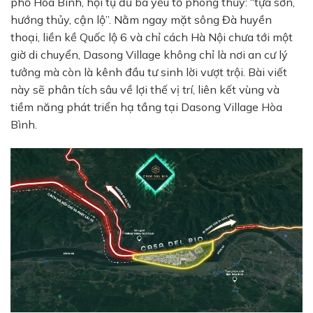
phố Hòa Bình, hội tụ đủ ba yếu tố phong thủy: “tựa sơn,
hướng thủy, cận lộ”. Nằm ngay mặt sông Đà huyền
thoại, liền kề Quốc lộ 6 và chỉ cách Hà Nội chưa tới một
giờ di chuyển, Dasong Village không chỉ là nơi an cư lý
tưởng mà còn là kênh đầu tư sinh lời vượt trội. Bài viết
này sẽ phân tích sâu về lợi thế vị trí, liên kết vùng và
tiềm năng phát triển hạ tầng tại Dasong Village Hòa
Bình.