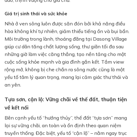
Giá trị sinh thái và sức khỏe
Nhà ở ven sông luôn được săn đón bởi khả năng điều
hòa không khí tự nhiên, giảm thiểu tiếng ồn và bụi bẩn.
Môi trường trong lành, thoáng đãng tại Dasong Village
giúp cư dân tăng chất lượng sống, thư giãn tối đa sau
những giờ làm việc căng thẳng, tạo nền tảng cho một
cuộc sống khỏe mạnh và gia đình gắn kết. Tầm view
rộng mở, không bị che chắn ra sông nước cũng là một
yếu tố tâm lý quan trọng, mang lại cảm giác thư thái và
an yên.
Tựa sơn, cận lộ: Vững chãi về thế đất, thuận tiện
về kết nối
Bên cạnh yếu tố “hướng thủy”, thế đất “tựa sơn” mang
lại sự vững chãi, an toàn và ổn định theo quan niệm
truyền thống. Đặc biệt, yếu tố “cận lộ” – nằm ngay trục