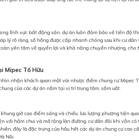
rong lĩnh vực bất động sản, dự án luôn đảm bảo về tiến độ th
háp lý rõ ràng, sổ hồng được cấp nhanh chóng sau khi cư dân 
n toàn yên tâm về quyền lợi và khả năng chuyển nhượng, cho 
tại Mipec Tố Hữu
nhìn nhận khách quan một vài nhược điểm chung cư Mipec 
hung của các dự án nằm tại vị trí trung tâm, sầm uất.
hung giờ cao điểm sáng và chiều, lưu lượng phương tiện qua 
iện với hầm chui và mở rộng làn đường, cư dân đôi khi vẫn có 
nhiên, đây là đặc trưng của hầu hết các dự án chung cư cao c
Hà Nội.