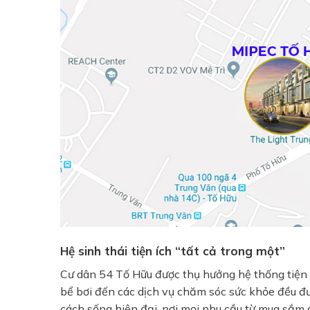
Hệ sinh thái tiện ích “tất cả trong một”
Cư dân 54 Tố Hữu được thụ hưởng hệ thống tiện í
bể bơi đến các dịch vụ chăm sóc sức khỏe đều đư
cách sống hiện đại, nơi mọi nhu cầu từ mua sắm đến