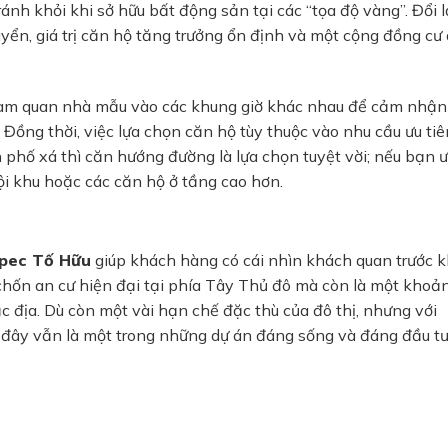
ánh khỏi khi sở hữu bất động sản tại các “tọa độ vàng”. Đổi lạ
uyển, giá trị căn hộ tăng trưởng ổn định và một cộng đồng cư
tham quan nhà mẫu vào các khung giờ khác nhau để cảm nhận
Đồng thời, việc lựa chọn căn hộ tùy thuộc vào nhu cầu ưu tiê
n phố xá thì căn hướng đường là lựa chọn tuyệt vời; nếu bạn 
ội khu hoặc các căn hộ ở tầng cao hơn.
ipec Tố Hữu
giúp khách hàng có cái nhìn khách quan trước k
 chốn an cư hiện đại tại phía Tây Thủ đô mà còn là một khoả
ắc địa. Dù còn một vài hạn chế đặc thù của đô thị, nhưng với
, đây vẫn là một trong những dự án đáng sống và đáng đầu t