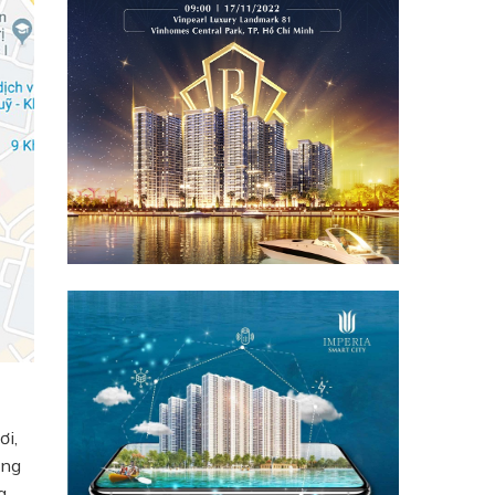
ơi,
ong
a