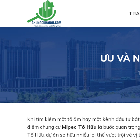
Skip
to
TRA
content
ƯU VÀ 
Khi tìm kiếm một tổ ấm hay một kênh đầu tư bất 
điểm chung cư
Mipec Tố Hữu
là bước quan trọng
Tố Hữu, dự án sở hữu nhiều lợi thế vượt trội về vị