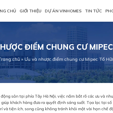
NG CHỦ
GIỚI THIỆU
DỰ ÁN VINHOMES
TIN TỨC
PH
NHƯỢC ĐIỂM CHUNG CƯ MIPEC
Trang chủ
»
Ưu và nhược điểm chung cư Mipec Tố Hữ
động sản tại phía Tây Hà Nội, việc nắm bắt rõ các ưu và nh
 giúp khách hàng đưa ra quyết định sáng suốt. Tọa lạc tại số
 trí và tiện ích, song cũng không tránh khỏi một vài hạn chế đ