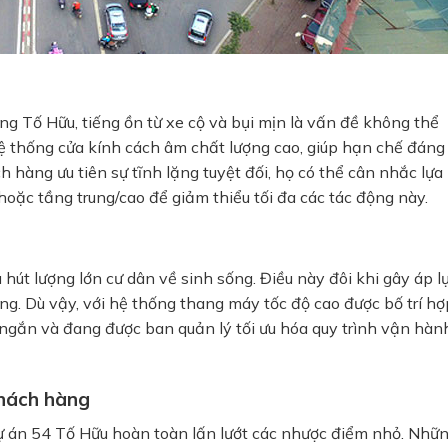
ờng Tố Hữu, tiếng ồn từ xe cộ và bụi mịn là vấn đề không thể
hệ thống cửa kính cách âm chất lượng cao, giúp hạn chế đáng
 hàng ưu tiên sự tĩnh lặng tuyệt đối, họ có thể cân nhắc lựa
oặc tầng trung/cao để giảm thiểu tối đa các tác động này.
u hút lượng lớn cư dân về sinh sống. Điều này đôi khi gây áp l
g. Dù vậy, với hệ thống thang máy tốc độ cao được bố trí hợp
n ngắn và đang được ban quản lý tối ưu hóa quy trình vận hàn
khách hàng
ự án 54 Tố Hữu hoàn toàn lấn lướt các nhược điểm nhỏ. Nhữ