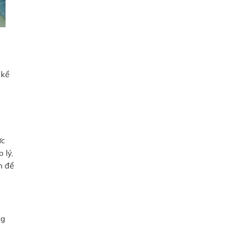
 kể
ực
 lý,
h để
ng