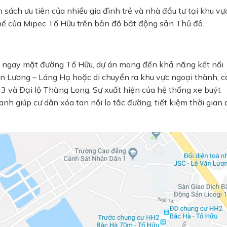
ách ưu tiên của nhiều gia đình trẻ và nhà đầu tư tại khu vự
thế của Mipec Tố Hữu trên bản đồ bất động sản Thủ đô.
Nằm ngay mặt đường Tố Hữu, dự án mang đến khả năng kết nối
ăn Lương – Láng Hạ hoặc di chuyển ra khu vực ngoại thành, c
3 và Đại lộ Thăng Long. Sự xuất hiện của hệ thống xe buýt
 giúp cư dân xóa tan nỗi lo tắc đường, tiết kiệm thời gian 