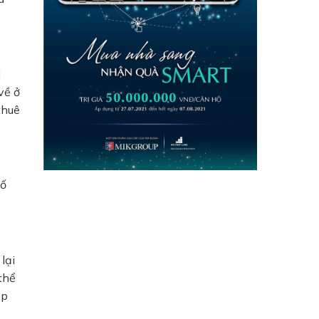
i
về ở
thuê
Tố
lại
thể
ấp