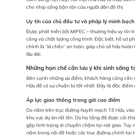
cho nhịp sống bận rộn của người dân đô thị.
Uy tín của chủ đầu tư và pháp lý minh bạch
Được phát triển bởi MIPEC – thương hiệu uy tín t
công và chất lượng công trình. Đặc biệt, hồ sơ p
chính là “lá chắn” an toàn, giúp chủ sở hữu hoà
lâu dài.
Những hạn chế cần lưu ý khi sinh sống 
Bên cạnh những ưu điểm, khách hàng cũng cần 
Hữu để có sự chuẩn bị tốt nhất. Đây là đặc điểm c
Áp lực giao thông trong giờ cao điểm
Do nằm trên trục đường huyết mạch Tố Hữu, vào k
khu vực dự án rất lớn. Dù hạ tầng đã được cải th
gặp tình trạng di chuyển chậm tại nút giao. Tuy 
nằm trong nội đô hoặc các trục đường chính tại 