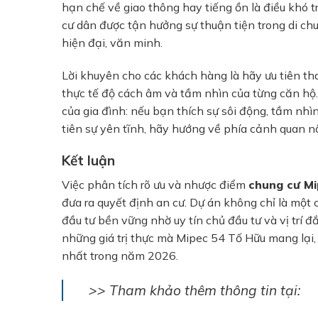
hạn chế về giao thông hay tiếng ồn là điều khó tr
cư dân được tận hưởng sự thuận tiện trong di ch
hiện đại, văn minh.
Lời khuyên cho các khách hàng là hãy ưu tiên 
thực tế độ cách âm và tầm nhìn của từng căn hộ. 
của gia đình: nếu bạn thích sự sôi động, tầm nhì
tiên sự yên tĩnh, hãy hướng về phía cảnh quan n
Kết luận
Việc phân tích rõ ưu và nhược điểm
chung cư M
đưa ra quyết định an cư. Dự án không chỉ là một
đầu tư bền vững nhờ uy tín chủ đầu tư và vị trí đ
những giá trị thực mà Mipec 54 Tố Hữu mang lại
nhất trong năm 2026.
>> Tham khảo thêm thông tin tại: