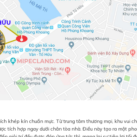
ch khép kín chuẩn mực. Từ trung tâm thương mại, khu vui ch
ợc tích hợp ngay dưới chân tòa nhà. Điều này tạo ra một ph
 giải trí đều được đáp ứng tức thì, mang lại sự tiện lợi tối đ