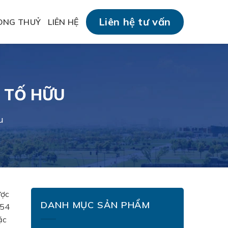
Liên hệ tư vấn
ONG THUỶ
LIÊN HỆ
 TỐ HỮU
u
ược
DANH MỤC SẢN PHẨM
 54
ặc