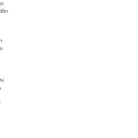
i,
 dân
n
ưu
hi
n
ư