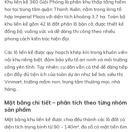
Khu liền kề 360 Giải Phóng là phân khu thấp tầng hiếm
hoi tại trung tâm quận Thanh Xuân, nằm trong lòng tổ
hợp Imperial Plaza với diện tích khoảng 3,7 ha. Toàn bộ
khu liền kề gồm 42 lô đất phân lô bàn cờ, được thiết kế
đồng bộ, vuông vức và dễ dàng thi công theo nhiều
phong cách kiến trúc hiện đại.
Các lô liền kề được quy hoạch khép kín trong khuôn viên
nội khu riêng biệt, đảm bảo yếu tố an ninh và môi trường
sống yên tĩnh. Tuy nhiên, cư dân vẫn có thể dễ dàng tiếp
cận đầy đủ tiện ích của toàn dự án như: bể bơi, siêu thị
Vinmart, trường mầm non, trung tâm thương mại, nhà
hàng…
Mặt bằng chi tiết – phân tích theo từng nhóm
sản phẩm
Mặt bằng khu liền kề được chia đều thành các lô đất có
diện tích trung bình từ 90 – 140m², đa số có mặt tiền 6m