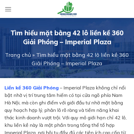
Skip
to
content
Tìm hiểu mặt bằng 42 lô liền kề 360
Giải Phóng – Imperial Plaza
Trang chủ
»
Tìm hiểu mặt bằng 42 lô liền kề 360
Giải Phóng – Imperial Plaza
Liền kề 360 Giải Phóng
– Imperial Plaza không chỉ nổi
bật nhờ vị trí trung tâm hiếm có tại cửa ngõ phía Nam
Hà Nội, mà còn ghi điểm với giới đầu tư nhờ mặt bằng
quy hoạch hợp lý, phân lô rõ ràng và tiềm năng khai
thác kinh doanh vượt trội. Với quy mô giới hạn chỉ 42 lô,
khu liền kề này là một phần trong tổng thể tổ hợp
Imperial Plaza, nơi hội tụ đầy đủ các tiện ích cao cấp từ