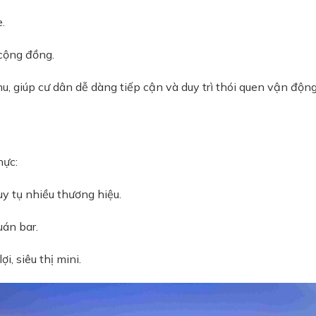
.
 cộng đồng.
hu, giúp cư dân dễ dàng tiếp cận và duy trì thói quen vận độn
hực:
y tụ nhiều thương hiệu.
uán bar.
i, siêu thị mini.