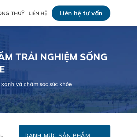
Liên hệ tư vấn
ONG THUỶ
LIÊN HỆ
TẦM TRẢI NGHIỆM SỐNG
E
g xanh và chăm sóc sức khỏe
DANH MỤC SẢN PHẨM
do