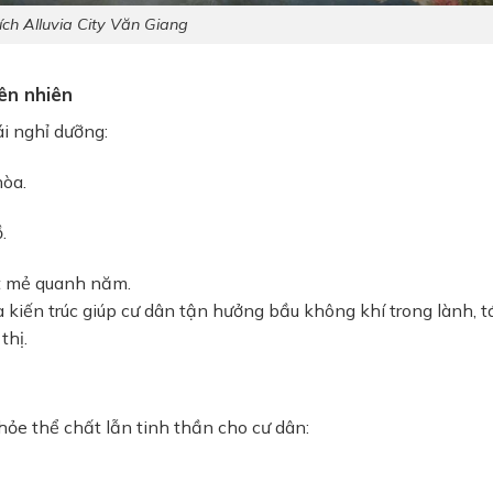
ích Alluvia City Văn Giang
ên nhiên
i nghỉ dưỡng:
hòa.
.
át mẻ quanh năm.
 kiến trúc giúp cư dân tận hưởng bầu không khí trong lành, t
thị.
ỏe thể chất lẫn tinh thần cho cư dân: