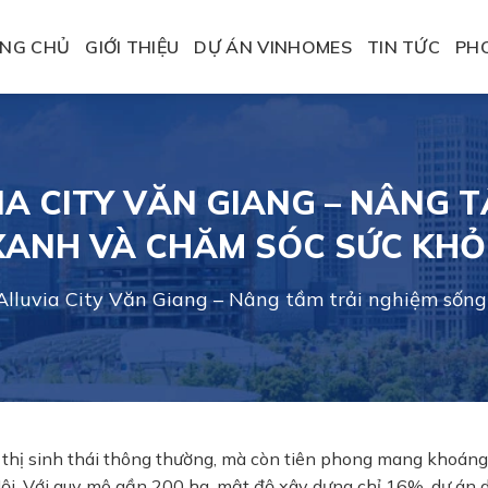
NG CHỦ
GIỚI THIỆU
DỰ ÁN VINHOMES
TIN TỨC
PH
VIA CITY VĂN GIANG – NÂNG 
XANH VÀ CHĂM SÓC SỨC KHỎ
 Alluvia City Văn Giang – Nâng tầm trải nghiệm sốn
 thị sinh thái thông thường, mà còn tiên phong mang khoáng
i. Với quy mô gần 200 ha, mật độ xây dựng chỉ 16%, dự án 