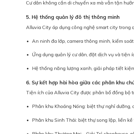
Cư dân không cần di chuyển xa mà vẫn tận hưởng
5. Hệ thống quản lý đô thị thông minh
Alluvia City áp dụng công nghệ smart city trong 
An ninh đa lớp, camera thông minh, kiểm soát 
Ứng dụng quản lý cư dân, đặt dịch vụ và tiện í
Hệ thống năng lượng xanh, giải pháp tiết kiệ
6. Sự kết hợp hài hòa giữa các phân khu ch
Tiện ích của Alluvia City được phân bổ đồng bộ 
Phân khu Khoáng Nóng: biệt thự nghỉ dưỡng, 
Phân khu Sinh Thái: biệt thự song lập, liền kề
Phân khu Thương Mại – Giải Trí: shophouse, 