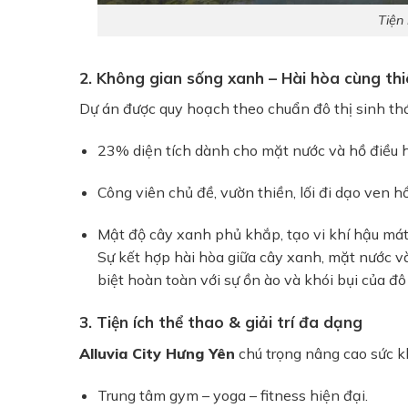
Tiện 
2. Không gian sống xanh – Hài hòa cùng thi
Dự án được quy hoạch theo chuẩn đô thị sinh thá
23% diện tích dành cho mặt nước và hồ điều 
Công viên chủ đề, vườn thiền, lối đi dạo ven hồ
Mật độ cây xanh phủ khắp, tạo vi khí hậu m
Sự kết hợp hài hòa giữa cây xanh, mặt nước và
biệt hoàn toàn với sự ồn ào và khói bụi của đô 
3. Tiện ích thể thao & giải trí đa dạng
Alluvia City Hưng Yên
chú trọng nâng cao sức kh
Trung tâm gym – yoga – fitness hiện đại.