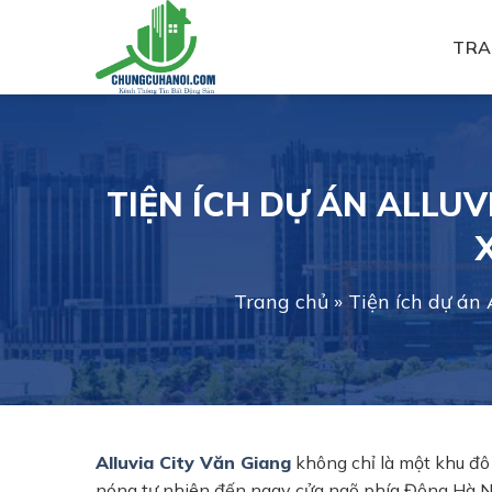
Skip
to
TRA
content
TIỆN ÍCH DỰ ÁN ALLU
Trang chủ
»
Tiện ích dự án
Alluvia City Văn Giang
không chỉ là một khu đô
nóng tự nhiên đến ngay cửa ngõ phía Đông Hà Nộ