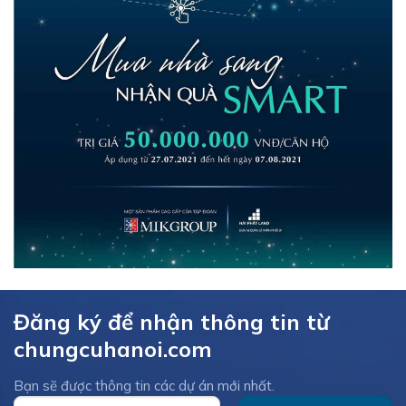
Đăng ký để nhận thông tin từ
chungcuhanoi.com
Bạn sẽ được thông tin các dự án mới nhất.