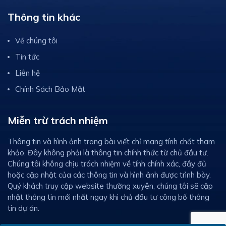
Thông tin khác
Về chúng tôi
Tin tức
Liên hệ
Chính Sách Bảo Mật
Miễn trừ trách nhiệm
Thông tin và hình ảnh trong bài viết chỉ mang tính chất tham
khảo. Đây không phải là thông tin chính thức từ chủ đầu tư.
Chúng tôi không chịu trách nhiệm về tính chính xác, đầy đủ
hoặc cập nhật của các thông tin và hình ảnh được trình bày.
Quý khách truy cập website thường xuyên, chúng tôi sẽ cập
nhật thông tin mới nhất ngay khi chủ đầu tư công bố thông
tin dự án.