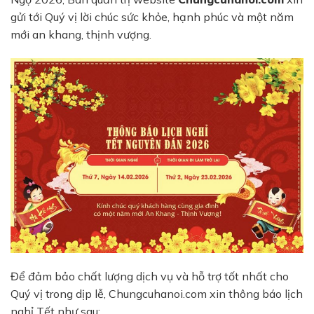
gửi tới Quý vị lời chúc sức khỏe, hạnh phúc và một năm
mới an khang, thịnh vượng.
Để đảm bảo chất lượng dịch vụ và hỗ trợ tốt nhất cho
Quý vị trong dịp lễ, Chungcuhanoi.com xin thông báo lịch
nghỉ Tết như sau: