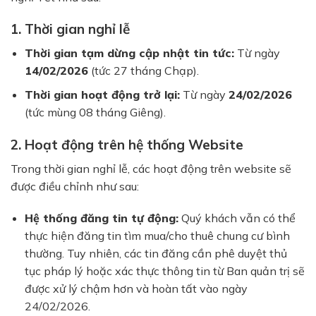
1. Thời gian nghỉ lễ
Thời gian tạm dừng cập nhật tin tức:
Từ ngày
14/02/2026
(tức 27 tháng Chạp).
Thời gian hoạt động trở lại:
Từ ngày
24/02/2026
(tức mùng 08 tháng Giêng).
2. Hoạt động trên hệ thống Website
Trong thời gian nghỉ lễ, các hoạt động trên website sẽ
được điều chỉnh như sau:
Hệ thống đăng tin tự động:
Quý khách vẫn có thể
thực hiện đăng tin tìm mua/cho thuê chung cư bình
thường. Tuy nhiên, các tin đăng cần phê duyệt thủ
tục pháp lý hoặc xác thực thông tin từ Ban quản trị sẽ
được xử lý chậm hơn và hoàn tất vào ngày
24/02/2026.