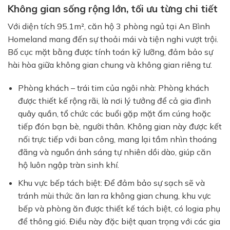
Không gian sống rộng lớn, tối ưu từng chi tiết
Với diện tích 95.1m², căn hộ 3 phòng ngủ tại An Bình
Homeland mang đến sự thoải mái và tiện nghi vượt trội.
Bố cục mặt bằng được tính toán kỹ lưỡng, đảm bảo sự
hài hòa giữa không gian chung và không gian riêng tư.
Phòng khách – trái tim của ngôi nhà:
Phòng khách
được thiết kế rộng rãi, là nơi lý tưởng để cả gia đình
quây quần, tổ chức các buổi gặp mặt ấm cúng hoặc
tiếp đón bạn bè, người thân. Không gian này được kết
nối trực tiếp với ban công, mang lại tầm nhìn thoáng
đãng và nguồn ánh sáng tự nhiên dồi dào, giúp căn
hộ luôn ngập tràn sinh khí.
Khu vực bếp tách biệt:
Để đảm bảo sự sạch sẽ và
tránh mùi thức ăn lan ra không gian chung, khu vực
bếp và phòng ăn được thiết kế tách biệt, có logia phụ
để thông gió. Điều này đặc biệt quan trọng với các gia