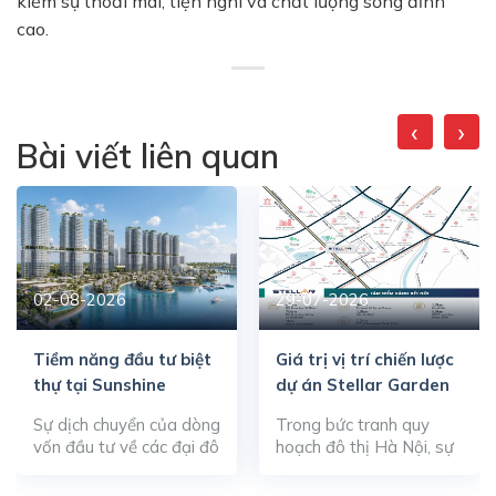
kiếm sự thoải mái, tiện nghi và chất lượng sống đỉnh
cao.
‹
›
Bài viết liên quan
02-08-2026
29-07-2026
Tiềm năng đầu tư biệt
Giá trị vị trí chiến lược
thự tại Sunshine
dự án Stellar Garden
Metropolis City
Sự dịch chuyển của dòng
Trong bức tranh quy
vốn đầu tư về các đại đô
hoạch đô thị Hà Nội, sự
thị sinh thái thông minh
dịch chuyển của các
đang tạo nên xung lực
trung tâm kinh tế – hành