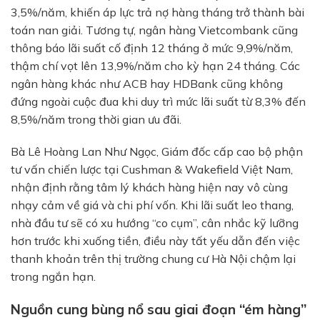
3,5%/năm, khiến áp lực trả nợ hàng tháng trở thành bài
toán nan giải. Tương tự, ngân hàng Vietcombank cũng
thông báo lãi suất cố định 12 tháng ở mức 9,9%/năm,
thậm chí vọt lên 13,9%/năm cho kỳ hạn 24 tháng. Các
ngân hàng khác như ACB hay HDBank cũng không
đứng ngoài cuộc đua khi duy trì mức lãi suất từ 8,3% đến
8,5%/năm trong thời gian ưu đãi.
Bà Lê Hoàng Lan Như Ngọc, Giám đốc cấp cao bộ phận
tư vấn chiến lược tại Cushman & Wakefield Việt Nam,
nhận định rằng tâm lý khách hàng hiện nay vô cùng
nhạy cảm về giá và chi phí vốn. Khi lãi suất leo thang,
nhà đầu tư sẽ có xu hướng “co cụm”, cân nhắc kỹ lưỡng
hơn trước khi xuống tiền, điều này tất yếu dẫn đến việc
thanh khoản trên thị trường chung cư Hà Nội chậm lại
trong ngắn hạn.
Nguồn cung bùng nổ sau giai đoạn “ém hàng”