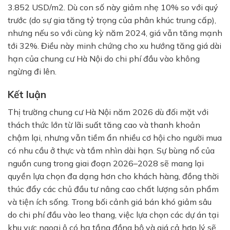
3.852 USD/m2. Dù con số này giảm nhẹ 10% so với quý
trước (do sự gia tăng tỷ trọng của phân khúc trung cấp),
nhưng nếu so với cùng kỳ năm 2024, giá vẫn tăng mạnh
tới 32%. Điều này minh chứng cho xu hướng tăng giá dài
hạn của chung cư Hà Nội do chi phí đầu vào không
ngừng đi lên.
Kết luận
Thị trường chung cư Hà Nội năm 2026 dù đối mặt với
thách thức lớn từ lãi suất tăng cao và thanh khoản
chậm lại, nhưng vẫn tiềm ẩn nhiều cơ hội cho người mua
có nhu cầu ở thực và tầm nhìn dài hạn. Sự bùng nổ của
nguồn cung trong giai đoạn 2026–2028 sẽ mang lại
quyền lựa chọn đa dạng hơn cho khách hàng, đồng thời
thúc đẩy các chủ đầu tư nâng cao chất lượng sản phẩm
và tiện ích sống. Trong bối cảnh giá bán khó giảm sâu
do chi phí đầu vào leo thang, việc lựa chọn các dự án tại
khu vực ngoại ô có hạ tầng đồng bộ và giá cả hợp lý sẽ