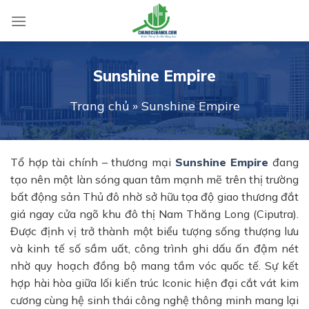
Skip
to
content
Sunshine Empire
Trang chủ
»
Sunshine Empire
Tổ hợp tài chính – thương mại
Sunshine Empire
đang
tạo nên một làn sóng quan tâm mạnh mẽ trên thị trường
bất động sản Thủ đô nhờ sở hữu tọa độ giao thương đắt
giá ngay cửa ngõ khu đô thị Nam Thăng Long (Ciputra).
Được định vị trở thành một biểu tượng sống thượng lưu
và kinh tế số sầm uất, công trình ghi dấu ấn đậm nét
nhờ quy hoạch đồng bộ mang tầm vóc quốc tế. Sự kết
hợp hài hòa giữa lối kiến trúc Iconic hiện đại cắt vát kim
cương cùng hệ sinh thái công nghệ thông minh mang lại