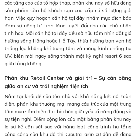
các tầng cao của tổ hợp tháp, phân khu này sở hữu dòng
sản phẩm căn hộ khách sạn cao cấp có số lượng giới
hạn. Việc quy hoạch căn hộ tại đây nhằm mục đích bảo
đảm sự riêng tư, tĩnh lặng tuyệt đối cho các chủ nhân
tinh hoa. Mỗi căn hộ tại đây đều sở hữu tầm nhìn đắt giá
hướng sông Hồng hoặc Hồ Tây, thừa hưởng trọn vẹn hệ
thống lọc không khí trung tâm và màng kính chống tia
UV, biến mỗi ngày sống thành một kỳ nghỉ resort 6 sao
giữa tầng không.
Phân khu Retail Center và giải trí – Sự cân bằng
giữa an cư và trải nghiệm tiện ích
Nằm tại khối đế của tòa nhà với khả năng kết nối toàn
diện, phân khu thương mại mang cấu trúc của một trung
tâm mua sắm hiện đại, hài hòa giữa yếu tố năng động và
sự tiện nghi. Điểm cộng lớn của mặt bằng phân khu này
là sự kề cận sát sao với hàng loạt công trình hạ tầng
công cộng của khu đô thị Ciputra, giúp cư dân dễ dàng