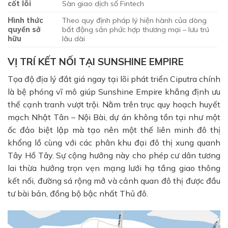
cốt lõi
Sàn giao dịch số Fintech
Hình thức
Theo quy định pháp lý hiện hành của dòng
quyền sở
bất động sản phức hợp thương mại – lưu trú
hữu
lâu dài
VỊ TRÍ KẾT NỐI TẠI SUNSHINE EMPIRE
Tọa độ địa lý đắt giá ngay tại lõi phát triển Ciputra chính
là bệ phóng vĩ mô giúp Sunshine Empire khẳng định ưu
thế cạnh tranh vượt trội. Nằm trên trục quy hoạch huyết
mạch Nhật Tân – Nội Bài, dự án không tồn tại như một
ốc đảo biệt lập mà tạo nên một thế liên minh đô thị
khổng lồ cùng với các phân khu đại đô thị xung quanh
Tây Hồ Tây. Sự cộng hưởng này cho phép cư dân tương
lai thừa hưởng trọn vẹn mạng lưới hạ tầng giao thông
kết nối, đường sá rộng mở và cảnh quan đô thị được đầu
tư bài bản, đồng bộ bậc nhất Thủ đô.