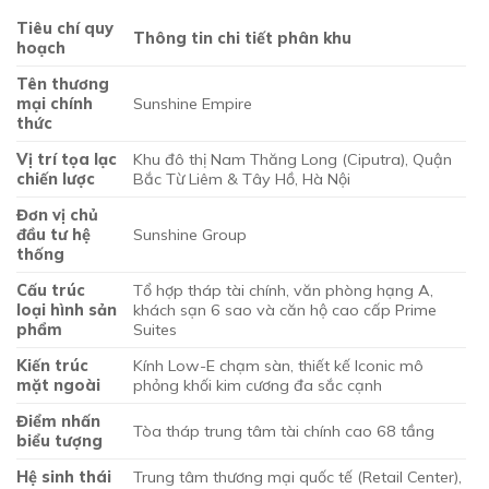
Tiêu chí quy
Thông tin chi tiết phân khu
hoạch
Tên thương
mại chính
Sunshine Empire
thức
Vị trí tọa lạc
Khu đô thị Nam Thăng Long (Ciputra), Quận
chiến lược
Bắc Từ Liêm & Tây Hồ, Hà Nội
Đơn vị chủ
đầu tư hệ
Sunshine Group
thống
Cấu trúc
Tổ hợp tháp tài chính, văn phòng hạng A,
loại hình sản
khách sạn 6 sao và căn hộ cao cấp Prime
phẩm
Suites
Kiến trúc
Kính Low-E chạm sàn, thiết kế Iconic mô
mặt ngoài
phỏng khối kim cương đa sắc cạnh
Điểm nhấn
Tòa tháp trung tâm tài chính cao 68 tầng
biểu tượng
Hệ sinh thái
Trung tâm thương mại quốc tế (Retail Center),