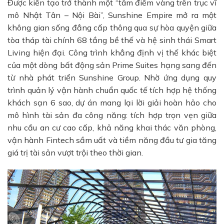
Được kiến tạo trở thành một “tâm điểm vàng trên trục vĩ
mô Nhật Tân – Nội Bài”, Sunshine Empire mở ra một
không gian sống đẳng cấp thông qua sự hòa quyện giữa
tòa tháp tài chính 68 tầng bề thế và hệ sinh thái Smart
Living hiện đại. Công trình khẳng định vị thế khác biệt
của một dòng bất động sản Prime Suites hạng sang đến
từ nhà phát triển Sunshine Group. Nhờ ứng dụng quy
trình quản lý vận hành chuẩn quốc tế tích hợp hệ thống
khách sạn 6 sao, dự án mang lại lời giải hoàn hảo cho
mô hình tài sản đa công năng: tích hợp trọn vẹn giữa
nhu cầu an cư cao cấp, khả năng khai thác văn phòng,
vận hành Fintech sầm uất và tiềm năng đầu tư gia tăng
giá trị tài sản vượt trội theo thời gian.