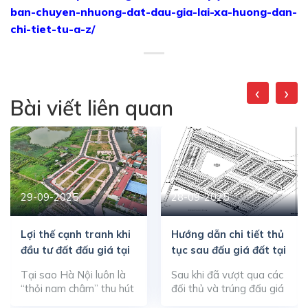
ban-chuyen-nhuong-dat-dau-gia-lai-xa-huong-dan-
chi-tiet-tu-a-z/
‹
›
Bài viết liên quan
29-09-2025
28-09-2025
Lợi thế cạnh tranh khi
Hướng dẫn chi tiết thủ
đầu tư đất đấu giá tại
tục sau đấu giá đất tại
Hà Nội so với các tỉnh
Hà Nội để nhận sổ đỏ
Tại sao Hà Nội luôn là
Sau khi đã vượt qua các
lân cận
nhanh chóng
“thỏi nam châm” thu hút
đối thủ và trúng đấu giá
các nhà đầu tư đất đấu
đất tại Hà Nội, bạn cần