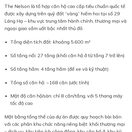
The Nelson là tổ hợp căn hộ cao cấp tiêu chuẩn quốc tế
được xây dựng trên quỹ đất “vàng” hiếm hoi tại số 29
Láng Hạ – khu vực trung tâm hành chính, thương mại và
ngoại giao sầm uất bậc nhất thủ đô.
Tổng diện tích đất: khoảng 5.600 m²
Số tầng nổi: 27 tầng (khối căn hộ ở từ tầng 7 trở lên)
Số tầng hầm: 4 tầng hầm (để xe và kỹ thuật)
Tổng số căn hộ: ~168 căn (ước tính)
Mật độ căn hộ/sàn: chỉ 8 căn/tầng, với 5 thang máy
tốc độ cao
Mặt bằng tổng thể của dự án được quy hoạch bài bản
với các phân khu chức năng riêng biệt: khối thương mại
– dịch vụ, khu tiện ích cộng đồng, khu căn hộ ở, khu kỹ