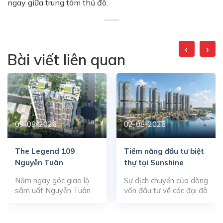
ngay giữa trung tâm thủ đô.
‹
›
Bài viết liên quan
09-08-2026
02-08-2026
The Legend 109
Tiềm năng đầu tư biệt
Nguyễn Tuân
thự tại Sunshine
Metropolis City
Nằm ngay góc giao lộ
Sự dịch chuyển của dòng
sầm uất Nguyễn Tuân
vốn đầu tư về các đại đô
và Ngụy Như Kon Tum,
thị sinh thái thông minh
tổ hợp căn hộ cao cấp
đang tạo nên xung lực
The Legend do Công ty
mới cho thị trường bất