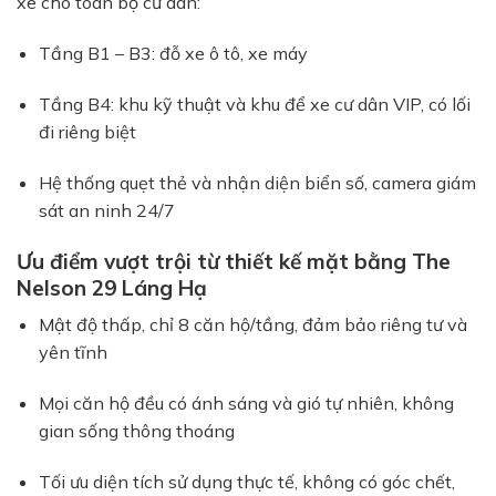
xe cho toàn bộ cư dân:
Tầng B1 – B3: đỗ xe ô tô, xe máy
Tầng B4: khu kỹ thuật và khu để xe cư dân VIP, có lối
đi riêng biệt
Hệ thống quẹt thẻ và nhận diện biển số, camera giám
sát an ninh 24/7
Ưu điểm vượt trội từ thiết kế mặt bằng The
Nelson 29 Láng Hạ
Mật độ thấp, chỉ 8 căn hộ/tầng, đảm bảo riêng tư và
yên tĩnh
Mọi căn hộ đều có ánh sáng và gió tự nhiên, không
gian sống thông thoáng
Tối ưu diện tích sử dụng thực tế, không có góc chết,