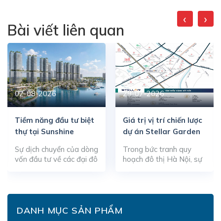
‹
›
Bài viết liên quan
02-08-2026
29-07-2026
Tiềm năng đầu tư biệt
Giá trị vị trí chiến lược
thự tại Sunshine
dự án Stellar Garden
Metropolis City
Sự dịch chuyển của dòng
Trong bức tranh quy
vốn đầu tư về các đại đô
hoạch đô thị Hà Nội, sự
thị sinh thái thông minh
dịch chuyển của các
đang tạo nên xung lực
trung tâm kinh tế – hành
mới cho thị trường bất
chính về phía Tây đã
động sản cao cấp phía
biến trục hạ tầng Lê Văn
Bắc Hà Nội. Trong bức
Lương – Nguyễn Tuân
DANH MỤC SẢN PHẨM
tranh tổng thể đó, phân
thành một trong những