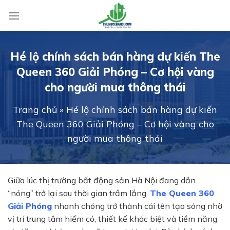
Skip
to
content
Hé lộ chính sách bán hàng dự kiến The
Queen 360 Giải Phóng – Cơ hội vàng
cho người mua thông thái
Trang chủ
»
Hé lộ chính sách bán hàng dự kiến
The Queen 360 Giải Phóng – Cơ hội vàng cho
người mua thông thái
Giữa lúc thị trường bất động sản Hà Nội đang dần
“nóng” trở lại sau thời gian trầm lắng,
The Queen 360
Giải Phóng
nhanh chóng trở thành cái tên tạo sóng nhờ
vị trí trung tâm hiếm có, thiết kế khác biệt và tiềm năng