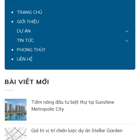
khu biệt thự tại dự án
tọa độ có tốc độ phát
Sunshine Metropolis
triển sôi động nhất. Tọa
TRANG CHỦ
City thu hút sự chú […]
lạc ngay ngã tư Lê […]
GIỚI THIỆU
DỰ ÁN
TIN TỨC
PHONG THỦY
LIÊN HỆ
BÀI VIẾT MỚI
Tiềm năng đầu tư biệt thự tại Sunshine
Metropolis City
Giá trị vị trí chiến lược dự án Stellar Garden