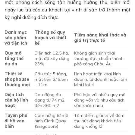
một phong cách sống tận hưởng hưởng thụ, biến mỗi
ngày lưu trú của du khách tại vịnh di sản trở thành một
kỳ nghỉ dưỡng đích thực.
Danh mục
Thông số quy
Tiềm năng khai thác và
sản phẩm
hoạch và thiết
giá trị thực tế
và tiện ích
kế
Quy mô
Diện tích 12.5 ha,
Không gian sinh thái
tổng thể
mật độ xây dựng
thoáng đạt, chuẩn thành
dự án
23%
phố cảng Châu Âu
Thiết kế
Cấu trúc 5 tầng,
Linh hoạt triển khai kinh
shophouse
mặt tiền từ 6.5m
doanh, tự doanh hoặc làm
thương mại
– 11m
Mini Hotel
Diện tích
Dao động đa
Phù hợp với nhiều quy mô
căn hộ linh
dạng từ 74 m2
dòng vốn và nhu cầu tích
hoạt
đến 360 m2
sản khác nhau
Tuyến phố
Cảm hứng từ mô
Tâm điểm giải trí về đêm,
đi bộ ven
hình Clark Quay
thu hút dòng khách tiêu
biển
(Singapore)
dùng khổng lồ