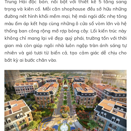
Trung Hải độc bản, nổi bật với thiết kế 5 tầng sang
trọng và kiên cố. Mỗi căn shophouse đều sở hữu những
đường nét hình khối mềm mại, hệ mái ngói dốc nhẹ tông
màu ấm áp kết hợp cùng những ô cửa sổ vòm lớn và hệ
thống ban công rộng mở rợp bóng cây. Lối kiến trúc này
không chỉ mang lại vẻ đẹp quý phái, trường tồn với thời
gian mà còn giúp ngôi nhà luôn ngập tràn ánh sáng tự
nhiên và gió tươi từ biển cả, tạo cảm giác dễ chịu cho
bất kỳ ai bước chân vào.