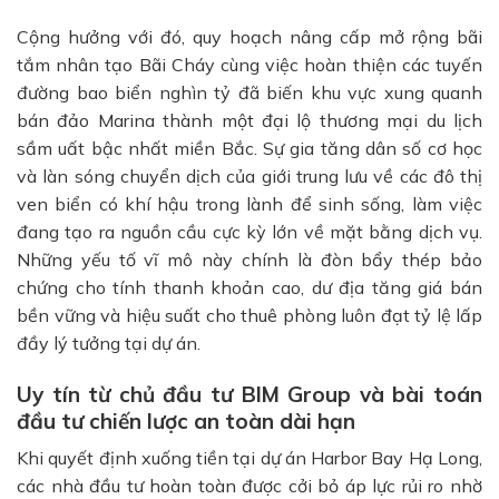
Cộng hưởng với đó, quy hoạch nâng cấp mở rộng bãi
tắm nhân tạo Bãi Cháy cùng việc hoàn thiện các tuyến
đường bao biển nghìn tỷ đã biến khu vực xung quanh
bán đảo Marina thành một đại lộ thương mại du lịch
sầm uất bậc nhất miền Bắc. Sự gia tăng dân số cơ học
và làn sóng chuyển dịch của giới trung lưu về các đô thị
ven biển có khí hậu trong lành để sinh sống, làm việc
đang tạo ra nguồn cầu cực kỳ lớn về mặt bằng dịch vụ.
Những yếu tố vĩ mô này chính là đòn bẩy thép bảo
chứng cho tính thanh khoản cao, dư địa tăng giá bán
bền vững và hiệu suất cho thuê phòng luôn đạt tỷ lệ lấp
đầy lý tưởng tại dự án.
Uy tín từ chủ đầu tư BIM Group và bài toán
đầu tư chiến lược an toàn dài hạn
Khi quyết định xuống tiền tại dự án Harbor Bay Hạ Long,
các nhà đầu tư hoàn toàn được cởi bỏ áp lực rủi ro nhờ