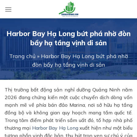
Skip
to
content
Harbor Bay Hạ Long bứt phá nhờ đòn
bẩy hạ tầng vịnh di sản
Trang chủ
»
Harbor Bay Hạ Long bứt phá nhờ
đòn bẩy hạ tầng vịnh di sản
Thị trường bất động sản nghỉ dưỡng Quảng Ninh năm
2026 đang chứng kiến một cuộc chuyển dịch dòng vốn
mạnh mẽ về phía bán đảo Marina, nơi sở hữu hạ tầng
đồng bộ và không gian quy hoạch mang tầm quốc tế.
Trong tâm điểm phát triển sầm uất đó, tổ hợp nhà phố
thương mại
Harbor Bay Hạ Long
xuất hiện như một biểu
tượng phồn vinh độc bản, thu hút trọn vẹn sự chú ý của