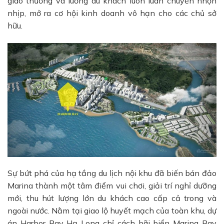
giao thương và luồng du khách luôn luân chuyển nhộn
nhịp, mở ra cơ hội kinh doanh vô hạn cho các chủ sở
hữu.
Sự bứt phá của hạ tầng du lịch nội khu đã biến bán đảo
Marina thành một tâm điểm vui chơi, giải trí nghỉ dưỡng
mới, thu hút lượng lớn du khách cao cấp cả trong và
ngoài nước. Nằm tại giao lộ huyết mạch của toàn khu, dự
án Harbor Bay Hạ Long chỉ cách bãi biển Marina Bay