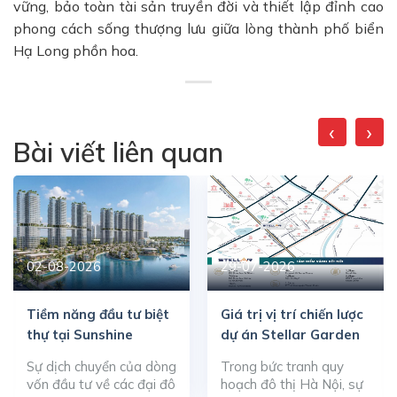
vững, bảo toàn tài sản truyền đời và thiết lập đỉnh cao
phong cách sống thượng lưu giữa lòng thành phố biển
Hạ Long phồn hoa.
‹
›
Bài viết liên quan
02-08-2026
29-07-2026
Tiềm năng đầu tư biệt
Giá trị vị trí chiến lược
thự tại Sunshine
dự án Stellar Garden
Metropolis City
Sự dịch chuyển của dòng
Trong bức tranh quy
vốn đầu tư về các đại đô
hoạch đô thị Hà Nội, sự