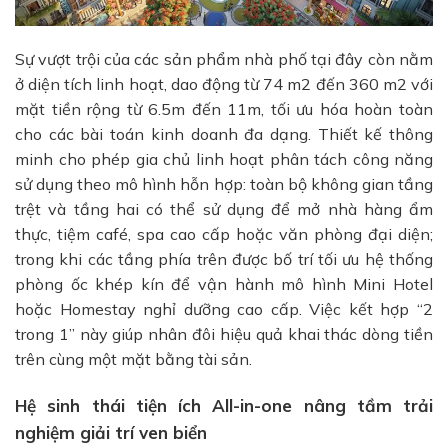
Sự vượt trội của các sản phẩm nhà phố tại đây còn nằm
ở diện tích linh hoạt, dao động từ 74 m2 đến 360 m2 với
mặt tiền rộng từ 6.5m đến 11m, tối ưu hóa hoàn toàn
cho các bài toán kinh doanh đa dạng. Thiết kế thông
minh cho phép gia chủ linh hoạt phân tách công năng
sử dụng theo mô hình hỗn hợp: toàn bộ không gian tầng
trệt và tầng hai có thể sử dụng để mở nhà hàng ẩm
thực, tiệm café, spa cao cấp hoặc văn phòng đại diện;
trong khi các tầng phía trên được bố trí tối ưu hệ thống
phòng ốc khép kín để vận hành mô hình Mini Hotel
hoặc Homestay nghỉ dưỡng cao cấp. Việc kết hợp “2
trong 1” này giúp nhân đôi hiệu quả khai thác dòng tiền
trên cùng một mặt bằng tài sản.
Hệ sinh thái tiện ích All-in-one nâng tầm trải
nghiệm giải trí ven biển