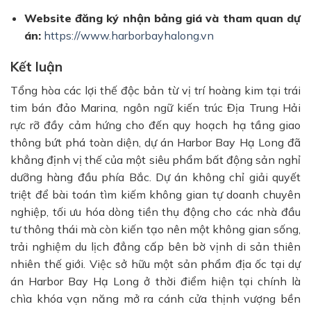
Website đăng ký nhận bảng giá và tham quan dự
án:
https://www.harborbayhalong.vn
Kết luận
Tổng hòa các lợi thế độc bản từ vị trí hoàng kim tại trái
tim bán đảo Marina, ngôn ngữ kiến trúc Địa Trung Hải
rực rỡ đầy cảm hứng cho đến quy hoạch hạ tầng giao
thông bứt phá toàn diện, dự án Harbor Bay Hạ Long đã
khẳng định vị thế của một siêu phẩm bất động sản nghỉ
dưỡng hàng đầu phía Bắc. Dự án không chỉ giải quyết
triệt để bài toán tìm kiếm không gian tự doanh chuyên
nghiệp, tối ưu hóa dòng tiền thụ động cho các nhà đầu
tư thông thái mà còn kiến tạo nên một không gian sống,
trải nghiệm du lịch đẳng cấp bên bờ vịnh di sản thiên
nhiên thế giới. Việc sở hữu một sản phẩm địa ốc tại dự
án Harbor Bay Hạ Long ở thời điểm hiện tại chính là
chìa khóa vạn năng mở ra cánh cửa thịnh vượng bền