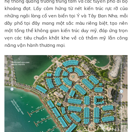
hệ thống quảng trường trung tâm và các tuyến phố đi bộ
khoáng đạt. Lấy cảm hứng từ nét kiến trúc rực rỡ của
những ngôi làng cổ ven biển tại Ý và Tây Ban Nha, mỗi
dãy phố tại đây mang một sắc màu riêng biệt, tạo nên
một tổng thể không gian kiến trúc duy mỹ, đáp ứng trọn
vẹn các tiêu chuẩn khắt khe về cả thẩm mỹ lẫn công
năng vận hành thương mại.