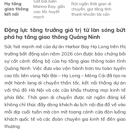
Sát bãi biển
Hạ tầng
Rút ngắn thời gian di
Marina Bay, gần
giao thông
chuyển, gia tăng tính
cao tốc huyết
kết nối
thanh khoản tài sản
mạch
Động lực tăng trưởng giá trị từ làn sóng bứt
phá hạ tầng giao thông Quảng Ninh
Sức hút mạnh mẽ của dự án Harbor Bay Hạ Long trên thị
trường bất động sản năm 2026 còn được bảo chứng bởi
sự cất cánh đồng bộ của hạ tầng giao thông toàn tỉnh
Quảng Ninh. Việc đưa vào vận hành trơn tru toàn tuyến
cao tốc liên vùng Nội Bài – Hạ Long – Móng Cái đã tạo ra
một hành lang di chuyển thần tốc, kết nối thẳng dự án
với thủ đô Hà Nội và các cửa khẩu thương mại kinh tế
phía Bắc. Thời gian di chuyển được rút ngắn đáng kể
không chỉ thúc đẩy dòng khách du lịch nội địa đổ về vào
mỗi dịp cuối tuần mà còn mở toang cánh cửa đón luồng
khách quốc tế và các đoàn chuyên gia kinh tế đến giao
thương.