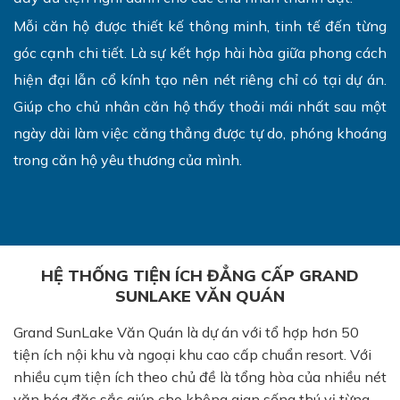
Mỗi căn hộ được thiết kế thông minh, tinh tế đến từng
góc cạnh chi tiết. Là sự kết hợp hài hòa giữa phong cách
hiện đại lẫn cổ kính tạo nên nét riêng chỉ có tại dự án.
Giúp cho chủ nhân căn hộ thấy thoải mái nhất sau một
ngày dài làm việc căng thẳng được tự do, phóng khoáng
trong căn hộ yêu thương của mình.
HỆ THỐNG TIỆN ÍCH ĐẲNG CẤP GRAND
SUNLAKE VĂN QUÁN
Grand SunLake Văn Quán là dự án với tổ hợp hơn 50
tiện ích nội khu và ngoại khu cao cấp chuẩn resort. Với
nhiều cụm tiện ích theo chủ đề là tổng hòa của nhiều nét
văn hóa đặc sắc giúp cho không gian sống thú vị từng