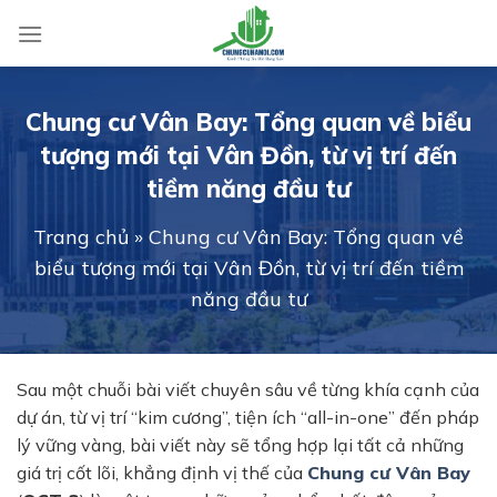
Skip
to
content
Chung cư Vân Bay: Tổng quan về biểu
tượng mới tại Vân Đồn, từ vị trí đến
tiềm năng đầu tư
Trang chủ
»
Chung cư Vân Bay: Tổng quan về
biểu tượng mới tại Vân Đồn, từ vị trí đến tiềm
năng đầu tư
Sau một chuỗi bài viết chuyên sâu về từng khía cạnh của
dự án, từ vị trí “kim cương”, tiện ích “all-in-one” đến pháp
lý vững vàng, bài viết này sẽ tổng hợp lại tất cả những
giá trị cốt lõi, khẳng định vị thế của
Chung cư Vân Bay