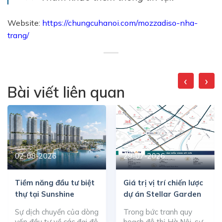
Website:
https://chungcuhanoi.com/mozzadiso-nha-
trang/
‹
›
Bài viết liên quan
02-08-2026
29-07-2026
Tiềm năng đầu tư biệt
Giá trị vị trí chiến lược
thự tại Sunshine
dự án Stellar Garden
Metropolis City
Sự dịch chuyển của dòng
Trong bức tranh quy
vốn đầu tư về các đại đô
hoạch đô thị Hà Nội, sự