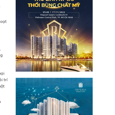
ộ
hoạt
,
ng
mại
 trí
một
n