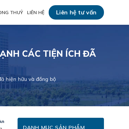
Liên hệ tư vấn
ONG THUỶ
LIÊN HỆ
ẠNH CÁC TIỆN ÍCH ĐÃ
đã hiện hữu và đồng bộ
An
DANH MỤC SẢN PHẨM
g