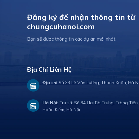
về nhà.
cấp phía Bắc Hà Nội. Trong bức
phát tri
(Mipec
tranh tổng thể đó, phân khu biệt
ngay ngã
quyền
thự tại dự án Sunshine Metropolis
Đăng ký để nhận thông tin từ
City thu hút sự chú […]
chungcuhanoi.com
Bạn sẽ được thông tin các dự án mới nhất.
Địa Chỉ Liên Hệ
Địa chỉ
Số 33 Lê Văn Lương, Thanh Xuân, Hà N
Hà Nội:
Trụ sở: Số 34 Hai Bà Trưng, Tràng Tiền,
Hoàn Kiếm, Hà Nội