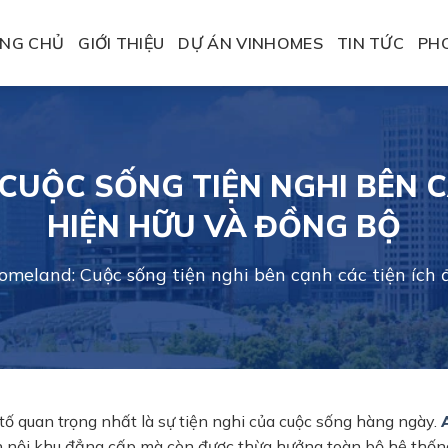
NG CHỦ
GIỚI THIỆU
DỰ ÁN VINHOMES
TIN TỨC
PH
CUỘC SỐNG TIỆN NGHI BÊN C
HIỆN HỮU VÀ ĐỒNG BỘ
meland: Cuộc sống tiện nghi bên cạnh các tiện ích 
tố quan trọng nhất là sự tiện nghi của cuộc sống hàng ngày.
h nội khu đẳng cấp mà còn được thừa hưởng toàn bộ hệ thốn