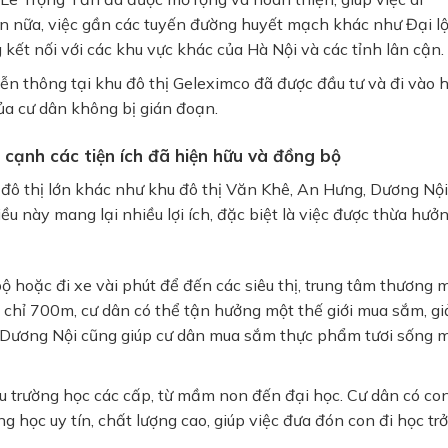
ơn nữa, việc gần các tuyến đường huyết mạch khác như Đại l
kết nối với các khu vực khác của Hà Nội và các tỉnh lân cận.
ễn thông tại khu đô thị
Geleximco
đã được đầu tư và đi vào 
ủa cư dân không bị gián đoạn.
cạnh các tiện ích đã hiện hữu và đồng bộ
đô thị lớn khác như
khu đô thị Văn Khê
,
An Hưng
,
Dương Nội
u này mang lại nhiều lợi ích, đặc biệt là việc được thừa hưở
ộ hoặc đi xe vài phút để đến các siêu thị, trung tâm thương 
chỉ 700m, cư dân có thể tận hưởng một thế giới mua sắm, giải
ợ Dương Nội cũng giúp cư dân mua sắm thực phẩm tươi sống 
u trường học các cấp, từ mầm non đến đại học. Cư dân có co
g học uy tín, chất lượng cao, giúp việc đưa đón con đi học trở