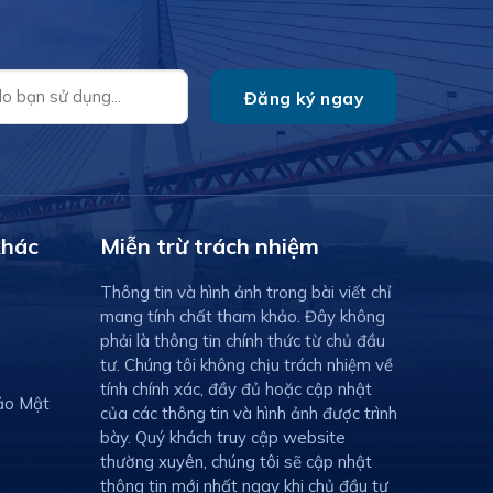
bao gồm 1 tò
ản
trọng quyết định trải nghiệm sống
cũng như đẳng cấp của công trình.
Tại dự án The Legatus số 22 Liễu
Giai, chủ đầu tư Công […]
khác
Miễn trừ trách nhiệm
Thông tin và hình ảnh trong bài viết chỉ
mang tính chất tham khảo. Đây không
phải là thông tin chính thức từ chủ đầu
tư. Chúng tôi không chịu trách nhiệm về
tính chính xác, đầy đủ hoặc cập nhật
ảo Mật
của các thông tin và hình ảnh được trình
bày. Quý khách truy cập website
thường xuyên, chúng tôi sẽ cập nhật
thông tin mới nhất ngay khi chủ đầu tư