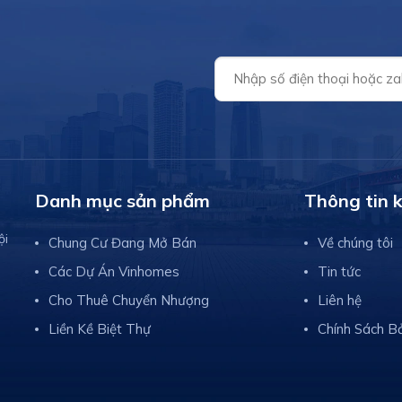
thị đồng bộ có quy hoạch bài b
ển sôi động nhất. Tọa lạc
tại khu vực phía Bắc thành phố.
 tư Lê […]
Với quy mô xấp xỉ 88ha, dự án
không chỉ giải […]
Danh mục sản phẩm
Thông tin 
ội
Chung Cư Đang Mở Bán
Về chúng tôi
Các Dự Án Vinhomes
Tin tức
Cho Thuê Chuyển Nhượng
Liên hệ
Liền Kề Biệt Thự
Chính Sách B