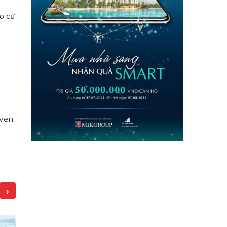
o cư
vẹn.
›