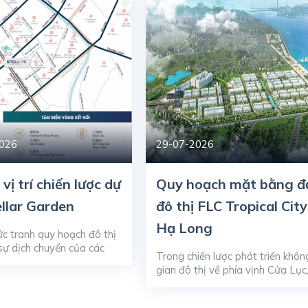
026
29-07-2026
 vị trí chiến lược dự
Quy hoạch mặt bằng đ
llar Garden
đô thị FLC Tropical City
Hạ Long
c tranh quy hoạch đô thị
sự dịch chuyển của các
Trong chiến lược phát triển khôn
m kinh tế – hành chính về
gian đô thị về phía vịnh Cửa Lục
 đã biến trục hạ tầng Lê
dự án FLC Tropical City Hạ Lon
ng – Nguyễn Tuân thành
khẳng định vị thế của một đại đ
g những tọa độ có tốc độ