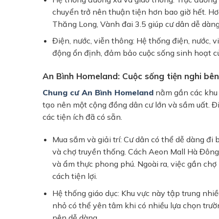
chuyển trở nên thuận tiện hơn bao giờ hết. H
Thăng Long, Vành đai 3.5 giúp cư dân dễ dàng 
Điện, nước, viễn thông:
Hệ thống điện, nước, vi
động ổn định, đảm bảo cuộc sống sinh hoạt c
An Bình Homeland: Cuộc sống tiện nghi bên 
Chung cư An Bình Homeland
nằm gần các khu 
tạo nên một cộng đồng dân cư lớn và sầm uất. Điề
các tiện ích đã có sẵn.
Mua sắm và giải trí:
Cư dân có thể dễ dàng đi b
và chợ truyền thống. Cách
Aeon Mall Hà Đông
và ẩm thực phong phú. Ngoài ra, việc gần ch
cách tiện lợi.
Hệ thống giáo dục:
Khu vực này tập trung nhiề
nhỏ có thể yên tâm khi có nhiều lựa chọn trườn
nên dễ dàng.