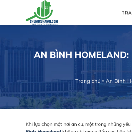
Skip
to
TRA
content
AN BÌNH HOMELAND: 
Trang chủ
»
An Bình Ho
Khi lựa chọn một nơi an cư, một trong những yếu 
Bình Homeland
không chỉ mang đến các tiện íc