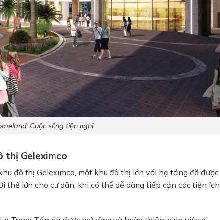
meland: Cuộc sống tiện nghi
ô thị Geleximco
khu đô thị
Geleximco
, một khu đô thị lớn với hạ tầng đã được
i thế lớn cho cư dân, khi có thể dễ dàng tiếp cận các tiện ích
Lê Trọng Tấn
đã được mở rộng và hoàn thiện, giúp việc di