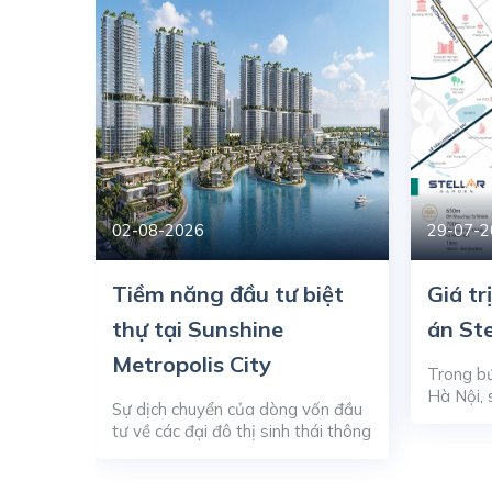
02-08-2026
29-07-2
c
Tiềm năng đầu tư biệt
Giá trị
i
thự tại Sunshine
án Ste
Metropolis City
Trong bứ
Hà Nội, 
 hạng
Sự dịch chuyển của dòng vốn đầu
trung tâ
ừng lại
tư về các đại đô thị sinh thái thông
phía Tây
 đắc
minh đang tạo nên xung lực mới
Văn Lươ
ay từ
cho thị trường bất động sản cao
một tron