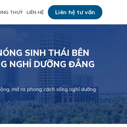
Liên hệ tư vấn
ONG THUỶ
LIÊN HỆ
NÓNG SINH THÁI BÊN
NG NGHỈ DƯỠNG ĐẲNG
 công, mở ra phong cách sống nghỉ dưỡng