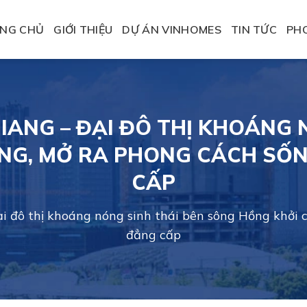
NG CHỦ
GIỚI THIỆU
DỰ ÁN VINHOMES
TIN TỨC
PH
GIANG – ĐẠI ĐÔ THỊ KHOÁNG 
NG, MỞ RA PHONG CÁCH SỐ
CẤP
ại đô thị khoáng nóng sinh thái bên sông Hồng khởi
đẳng cấp