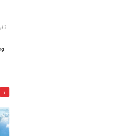
ghỉ
ng
›