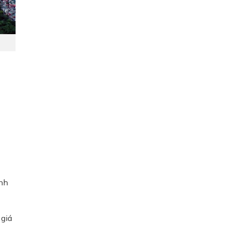
anh
 giá