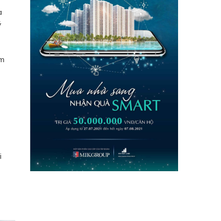
à
ý
ảm
i