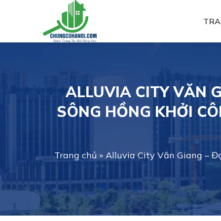
Skip
to
TRA
content
ALLUVIA CITY VĂN 
SÔNG HỒNG KHỞI CÔ
Trang chủ
»
Alluvia City Văn Giang – Đ