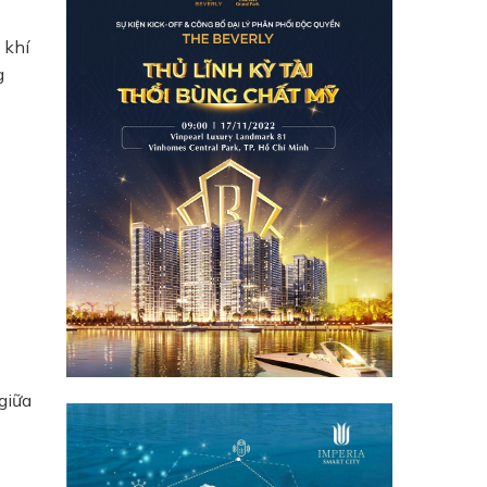
 khí
g
giữa