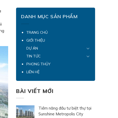
à
DANH MỤC SẢN PHẨM
i
ông
TRANG CHỦ
GIỚI THIỆU
DỰ ÁN
TIN TỨC
PHONG THỦY
LIÊN HỆ
BÀI VIẾT MỚI
Tiềm năng đầu tư biệt thự tại
Sunshine Metropolis City