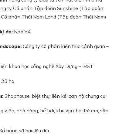
ông ty Cổ phần Tập đoàn Sunshine (Tập đoàn
y Cổ phần Thái Nam Land (Tập đoàn Thái Nam)
dự án:
NobleX
andscape:
Công ty cổ phần kiến trúc cảnh quan –
iện khoa học công nghệ Xây Dựng – IBST
,35 ha
m:
Shophouse, biệt thự, liền kề, căn hộ chung cư
 viên, nhà hàng, bể bơi, khu vui chơi trẻ em, sân
Sổ hồng sở hữu lâu dài.