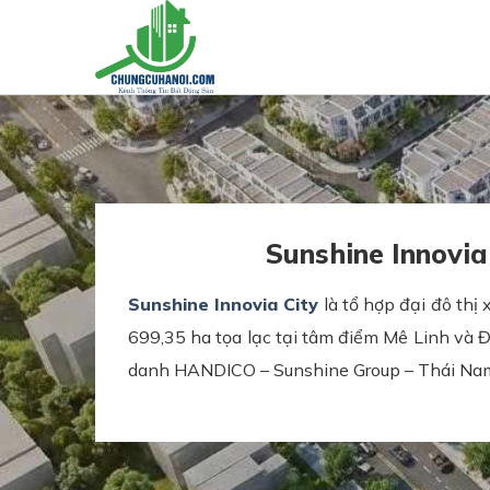
Skip
to
content
Sunshine Innovia
Sunshine Innovia City
là tổ hợp đại đô thị
699,35 ha tọa lạc tại tâm điểm Mê Linh và Đ
danh HANDICO – Sunshine Group – Thái Nam