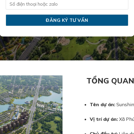
TỔNG QUAN
Tên dự án:
Sunshin
Vị trí dự án:
Xã Phúc
Chủ đầu tư:
Liên da