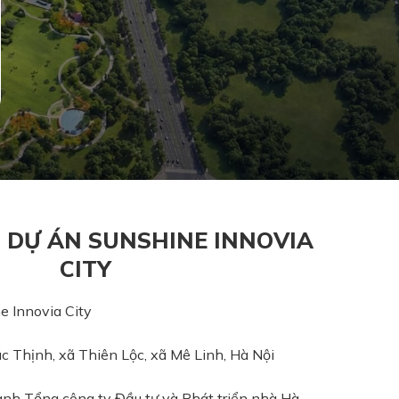
 DỰ ÁN SUNSHINE INNOVIA
CITY
e Innovia City
 Thịnh, xã Thiên Lộc, xã Mê Linh, Hà Nội
nh Tổng công ty Đầu tư và Phát triển nhà Hà