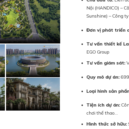
Nội (HANDICO) – C
Sunshine) – Công t
Đơn vị phát triển 
Tư vấn thiết kế L
EGO Group
Tư vấn giám sát:
V
Quy mô dự án:
699
Loại hình sản phẩ
Tiện ích dự án:
Công
chơi thể thao…
Hình thức sở hữu: