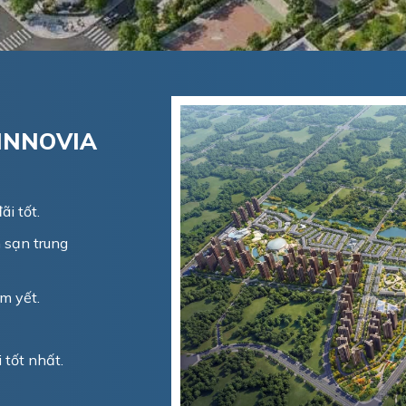
INNOVIA
i tốt.
 sạn trung
m yết.
tốt nhất.