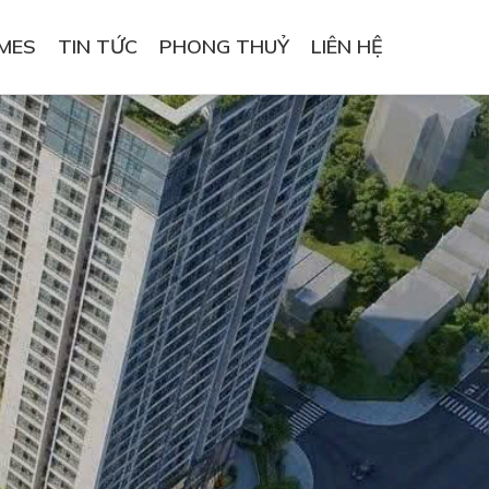
MES
TIN TỨC
PHONG THUỶ
LIÊN HỆ