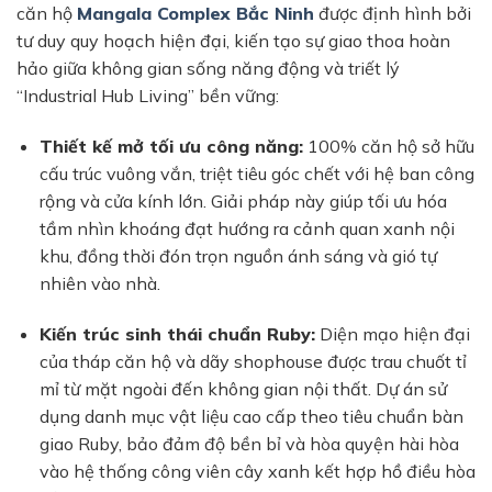
căn hộ
Mangala Complex Bắc Ninh
được định hình bởi
tư duy quy hoạch hiện đại, kiến tạo sự giao thoa hoàn
hảo giữa không gian sống năng động và triết lý
“Industrial Hub Living” bền vững:
Thiết kế mở tối ưu công năng:
100% căn hộ sở hữu
cấu trúc vuông vắn, triệt tiêu góc chết với hệ ban công
rộng và cửa kính lớn. Giải pháp này giúp tối ưu hóa
tầm nhìn khoáng đạt hướng ra cảnh quan xanh nội
khu, đồng thời đón trọn nguồn ánh sáng và gió tự
nhiên vào nhà.
Kiến trúc sinh thái chuẩn Ruby:
Diện mạo hiện đại
của tháp căn hộ và dãy shophouse được trau chuốt tỉ
mỉ từ mặt ngoài đến không gian nội thất. Dự án sử
dụng danh mục vật liệu cao cấp theo tiêu chuẩn bàn
giao Ruby, bảo đảm độ bền bỉ và hòa quyện hài hòa
vào hệ thống công viên cây xanh kết hợp hồ điều hòa