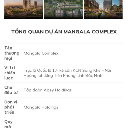
TỔNG QUAN DỰ ÁN MANGALA COMPLEX
Tên
thương
Mangala Complex
mại
Vị trí
Trục lộ Quốc lộ 17, kề cận KCN Song Khê – Nội
chiến
Hoàng, phường Tiền Phong, tỉnh Bắc Ninh
lược
Chủ
Tập đoàn Abey Holdings
đầu tư
Đơn vị
phát
Mangala Holdings
triển
Quy
mô