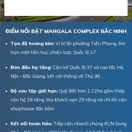
ĐIỂM NỔI BẬT MANGALA COMPLEX BẮC NINH
Tọa độ hoàng kim:
Vị trí lõi phường Tiền Phong, ôm
trọn mặt tiền trục chiến lược Quốc lộ 17.
Đón đầu hạ tầng:
Cận kề Quốc lộ 37 và cao tốc Hà
Nội – Bắc Giang, kết nối thẳng về Thủ đô.
Bộ sưu tập giới hạn:
Quỹ đất hơn 2,12ha gồm tháp
căn hộ 28 tầng, tòa khách sạn 29 tầng và chỉ 60 căn
shophouse độc bản.
Kết nối hoàn hảo:
Tiếp cận nhanh chóng KCN Song