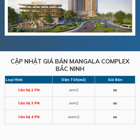
CẬP NHẬT GIÁ BÁN MANGALA COMPLEX
BẮC NINH
Loại Hình
Diện Tích(m2)
Giá Bán
Căn hộ 2 PN
xxm2
xx
Căn hộ 3 PN
xxm2
xx
Căn hộ 4 PN
xxxm2
xx