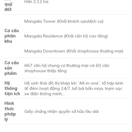
Hơn 2,12 ha
quỹ
đất
Mangala Tower (Khối khách sạn/dịch vụ)
Cơ cấu
phân
Mangala Residence (Khối căn hộ cao tầng)
khu
Mangala Downtown (Khối shophouse thương mại)
Cơ cấu
667 căn hộ chung cư thương mại và 60 căn
sản
shophouse thấp tầng
phẩm
Hệ
Hệ sinh thái đô thị khép kín “All-in-one”, tổ hợp kinh
thống
tế đêm hoạt động 24/7, bể bơi bốn mùa, trạm sạc
tiện ích
xe điện thông minh…
Hình
thức
Giấy chứng nhận quyền sở hữu lâu dài
pháp
lý