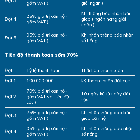
Đợt 3
gồm VAT )
giải ngân )
Khi thông báo nhận bàn
25% giá trị căn hộ (
Đợt 4
giao ( ngân hàng giải
gồm VAT )
ngân )
05% giá trị căn hộ (
Khi nhận thông báo nhận
Đợt 5
gồm VAT )
sổ hồng.
Tiến độ thanh toán sớm 70%
Đợt
Tỷ lệ thanh toán
Thời hạn thanh toán
Đợt 1
100.000.000
Ký thoản thuận đặt cọc
70% giá trị căn hộ (
10 ngày kể từ ngày đặt
Đợt 2
gồm VAT và Tiền đặt
cọc
cọc )
25% giá trị căn hộ (
Khi nhận thông báo bàn
Đợt 3
gồm VAT )
giao căn hộ
05% giá trị căn hộ (
Khi nhận thông báo nhận
Đợt 4
gồm VAT )
sổ hồng