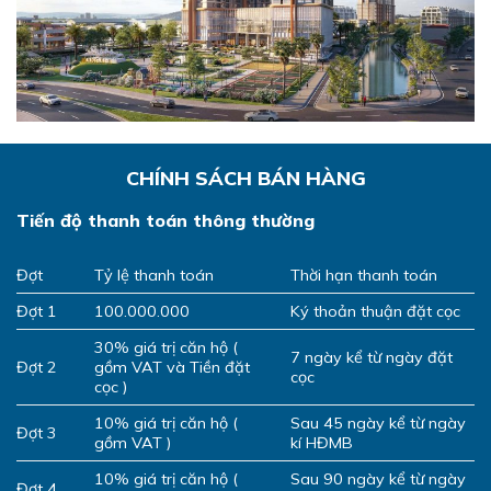
CHÍNH SÁCH BÁN HÀNG
Tiến độ thanh toán thông thường
Đợt
Tỷ lệ thanh toán
Thời hạn thanh toán
Đợt 1
100.000.000
Ký thoản thuận đặt cọc
30% giá trị căn hộ (
7 ngày kể từ ngày đặt
Đợt 2
gồm VAT và Tiền đặt
cọc
cọc )
10% giá trị căn hộ (
Sau 45 ngày kể từ ngày
Đợt 3
gồm VAT )
kí HĐMB
10% giá trị căn hộ (
Sau 90 ngày kể từ ngày
Đợt 4