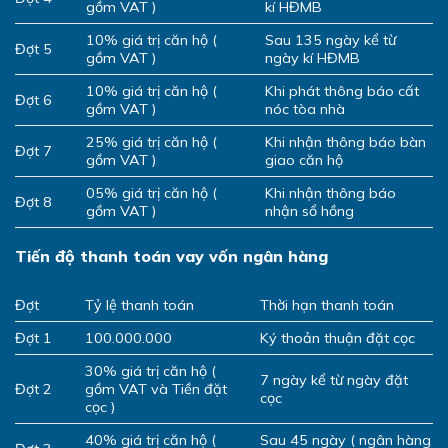
gồm VAT )
kí HĐMB
10% giá trị căn hộ (
Sau 135 ngày kể từ
Đợt 5
gồm VAT )
ngày kí HĐMB
10% giá trị căn hộ (
Khi phát thông báo cất
Đợt 6
gồm VAT )
nóc tòa nhà
25% giá trị căn hộ (
Khi nhận thông báo bàn
Đợt 7
gồm VAT )
giao căn hộ
05% giá trị căn hộ (
Khi nhận thông báo
Đợt 8
gồm VAT )
nhận sổ hồng
Tiến độ thanh toán vay vốn ngân hàng
Đợt
Tỷ lệ thanh toán
Thời hạn thanh toán
Đợt 1
100.000.000
Ký thoản thuận đặt cọc
30% giá trị căn hộ (
7 ngày kể từ ngày đặt
Đợt 2
gồm VAT và Tiền đặt
cọc
cọc )
40% giá trị căn hộ (
Sau 45 ngày ( ngân hàng