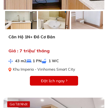
Căn Hộ 1N+ Đồ Cơ Bản
Giá : 7 triệu/ tháng
43 m2
1 PN
1 WC
Khu Imperia - Vinhomes Smart City
Đặt lịch ngay
Giá Tốt Nhất